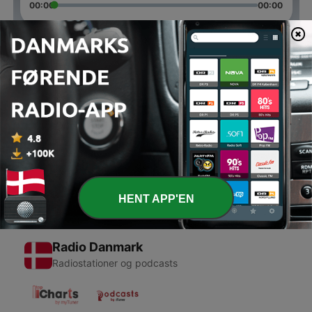
00:00
00:00
Episoder
-
2
Mennesket og Naturen i Grønland
24 aug. 2020
-
1
Tester
13 aug. 2020
HENT APP'EN
Radio Danmark
Radiostationer og podcasts