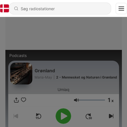
Podcasts
Grønland
Maria-May
|
2 - Mennesket og Naturen i Grønland
Umiaq
1
x
Lydstyrke