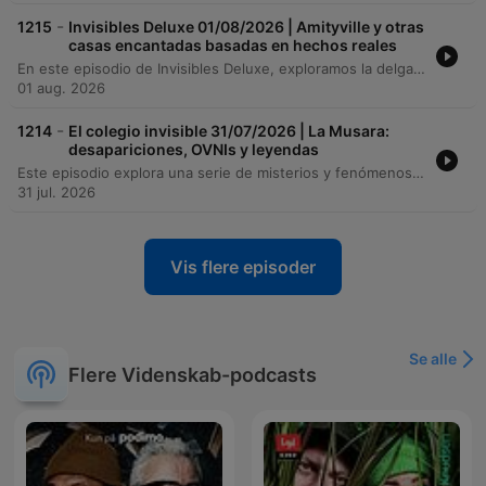
-
1215
Invisibles Deluxe 01/08/2026 | Amityville y otras
casas encantadas basadas en hechos reales
En este episodio de Invisibles Deluxe, exploramos la delgada línea entre la realidad y el mito. Desde el misterio del 'monstruo de las cloacas de Sabadell' hasta las leyendas urbanas que perduran en nuestra memoria, analizamos cómo los hallazgos científicos y las interpretaciones erróneas moldean nuestra percepción del mundo. El viaje continúa a través de las expediciones de Josep María Palau por la Amazonía, revelando descubrimientos arqueológicos y civilizaciones perdidas, para luego transitar entre el terror de las casas malditas en el cine y las fascinantes conexiones entre la música y el fenómeno ovni.
01 aug. 2026
-
1214
El colegio invisible 31/07/2026 | La Musara:
desapariciones, OVNIs y leyendas
Este episodio explora una serie de misterios y fenómenos paranormales que conectan España y Colombia. Desde las leyendas de brujas, dimensiones paralelas y anomalías temporales en el pueblo abandonado de La Musara (Tarragona), hasta casos de desapariciones inexplicables como la del niño pintor de Málaga o encuentros con objetos voladores en Montserrat. La narrativa se traslada al Salto de Tequendama en Colombia, analizando su trágica historia de suicidios, leyendas de sacrificios indígenas y la presencia de presencias espirituales. El recorrido concluye examinando cómo la violencia y el conflicto han moldeado mitos modernos, incluyendo la mitificación de figuras criminales y rituales de supervivencia.
31 jul. 2026
Vis flere episoder
Se alle
Flere Videnskab-podcasts