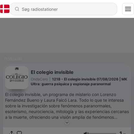
Podcasts
El colegio invisible
OndaCero
|
1218 - El colegio invisible 07/08/2026 | MK
Ultra: guerra psíquica y espionaje paranormal
El colegio invisible, un programa de misterio con Lorenzo
Fernández Bueno y Laura Falcó Lara. Todo lo que te interesa
sobre la investigación sobre fenómenos paranormales,
esoterismo, neurociencia, mitología y las experiencias cercanas
a la muerte, ofreciendo una visión amplia de fenómenos
misteriosos y poco convencionales. También hablamos de
ciencia, tecnología, religión, arqueología, neurociencia,
1