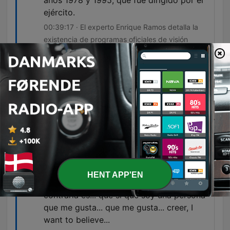
años 1978 y 1995, que fue dirigido por el
ejército.
00:39:17 · El experto Enrique Ramos detalla la
existencia de programas oficiales de visión
remota en EE. UU.
Independientemente de que creyésemos o
no creyésemos... en lo oculto, lo
paranormal, los ovnis... hay toda una
dimensión mucho más grande de lo que la
gente se cree.
01:08:46 · El experto reflexiona sobre la
existencia de una dimensión desconocida que va
más allá de las creencias populares.
HENT APP'EN
no soy nada supersticioso... cosa
contraria es... que sí que soy una persona
que me gusta... que me gusta... creer, I
want to believe...