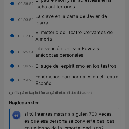
El padre Pilón y la radiestesia en la
00:56:52
lucha antiterrorista
La clave en la carta de Javier de
01:03:51
Ibarra
El misterio del Teatro Cervantes de
01:17:07
Almería
Intervención de Dani Rovira y
01:25:34
anécdotas personales
El auge del espiritismo en los teatros
01:36:22
Fenómenos paranormales en el Teatro
01:49:20
Español
Klik på et kapitel for at gå direkte til det tidspunkt
Højdepunkter
si tú intentas matar a alguien 700 veces,
es que esa persona se convierte casi casi
en un icono de la inmortalidad, ¿no?