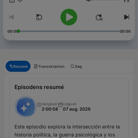
x
exploración espacial y la geopolítica internacional, siempre
Lydstyrke
buscando un equilibrio entre el escepticismo y la apertura a lo
desconocido.
00:00
00:00
Resumé
Transskription
Søg
Episodens resumé
Varighed
Udgivet
2:00:58
07 aug. 2026
Este episodio explora la intersección entre la
historia política, la guerra psicológica y los