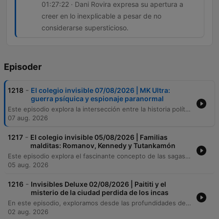
01:27:22 · Dani Rovira expresa su apertura a
creer en lo inexplicable a pesar de no
considerarse supersticioso.
Episoder
-
1218
El colegio invisible 07/08/2026 | MK Ultra:
guerra psíquica y espionaje paranormal
Este episodio explora la intersección entre la historia política, la guerra psicológica y los fenómenos paranormales. Desde los intentos de la CIA por eliminar a Fidel Castro y sus supuestos vínculos con la santería, hasta los experimentos de control mental como el proyecto MK Ultra y la investigación de capacidades psíquicas durante la Guerra Fría. Asimismo, se analizan casos de uso de la intuición y la radiestesia en la seguridad nacional española, así como las leyendas de presencias y sucesos inexplicables en teatros emblemáticos como el Cervantes de Almería y el Teatro Español.
07 aug. 2026
-
1217
El colegio invisible 05/08/2026 | Familias
malditas: Romanov, Kennedy y Tutankamón
Este episodio explora el fascinante concepto de las sagas familiares malditas, analizando la trágica historia de los Romanov y la supuesta desgracia vinculada a los huevos Fabergé. A través de un recorrido histórico, se examinan las tragedias que han marcado a dinastías como los Kennedy, los Habsburgo y los Grimaldi, así como leyendas sobre figuras como Rasputín y Bruce Lee. Asimismo, el programa profundiza en el misticismo del antiguo Egipto, abordando el descubrimiento de la tumba de Tutankamón, la leyenda de la maldición de Lord Carnarvon y el simbolismo de los amuletos protectores. El relato concluye desmitificando diversos relatos sobre el mal de ojo y las supuestas maldiciones arqueológicas, señalando cómo la prensa y la cultura popular han transformado hechos históricos en leyendas urbanas.
05 aug. 2026
-
1216
Invisibles Deluxe 02/08/2026 | Paititi y el
misterio de la ciudad perdida de los incas
En este episodio, exploramos desde las profundidades de la selva amazónica hasta los misterios urbanos de Europa. Iniciamos con una entrevista al explorador Diego Cortijo sobre sus expediciones en Madre de Dios, la búsqueda del mito de Paititi y hallazgos arqueológicos como los petroglifos de Pusharo. Posteriormente, analizamos la ciencia y el simbolismo de las pesadillas junto al autor Enrique Ramos, abordando desde la parálisis del sueño hasta su presencia en el reino animal. El viaje concluye con el descubrimiento de la 'chincana' en Cusco y un recorrido por los secretos históricos, leyendas religiosas y misterios de Nápoles.
02 aug. 2026