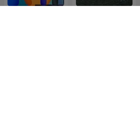
Ruido de lluvia y truenos
BBC Inside Science
para dormir
2 จิตตวิเวก
Άκου την επιστήμη