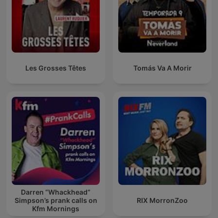
Les Grosses Têtes
Tomás Va A Morir
Darren “Whackhead”
Simpson’s prank calls on
RIX MorronZoo
Kfm Mornings