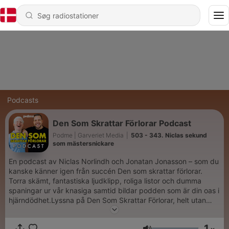
Podcasts
Den Som Skrattar Förlorar Podcast
Podme | Garveriet Media
|
503 - 343. Niclas sekund
som mästersnickare
En podcast av Niclas Norlindh och Jonatan Jonasson – som du
kanske känner igen från succén Den som skrattar förlorar.
Torra skämt, fantastiska ljudklipp, roliga listor och dumma
spaningar ur vår knasiga samtid bildar podden som är din oas i
hjärndödhet.Lyssna på Den Som Skrattar Förlorar, helt utan
reklam, på Podme. Signa upp dig på podme.com - de första
14 dagarna är gratis. Ladda sedan ner Podme-appen i
1