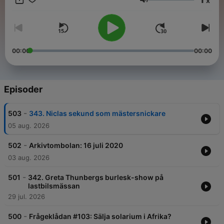
x
Appstore eller Google Play.
Lydstyrke
00:00
00:00
Episoder
-
503
343. Niclas sekund som mästersnickare
05 aug. 2026
-
502
Arkivtombolan: 16 juli 2020
03 aug. 2026
-
501
342. Greta Thunbergs burlesk-show på
lastbilsmässan
29 jul. 2026
-
500
Frågeklådan #103: Sälja solarium i Afrika?