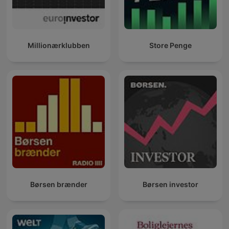
Millionærklubben
Store Penge
Børsen brænder
Børsen investor