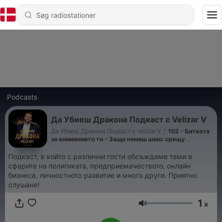
Podcasts
Да Убиеш Дракона Подкаст с Velizar V
Да Убиеш Дракона Подкаст с Velizar V
|
102 - Битката
за вниманието ти - Защо нямаш шанс срещу
алгоритмите
Подкаст, в който с различни гости обсъждаме теми в
сферите на политиката, предприемачеството, онлайн
бизнеса, личностното развитие и много други. Приятно
слушане!
1
x
Lydstyrke