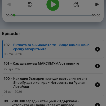
00:00
00:00
Episoder
-
102
Битката за вниманието ти - Защо нямаш шанс
срещу алгоритмите
06 maj 2026
-
101
Как да вземеш МАКСИМУМА от книгите
22 apr. 2026
-
100
Как един българин принуди световния гигант
Shopify да го копира - Историята на Руслан
Летейски
01 apr. 2026
-
99
200 000 зарядни станции в 70 държави -
историята на Орлин Радев от Ampeco