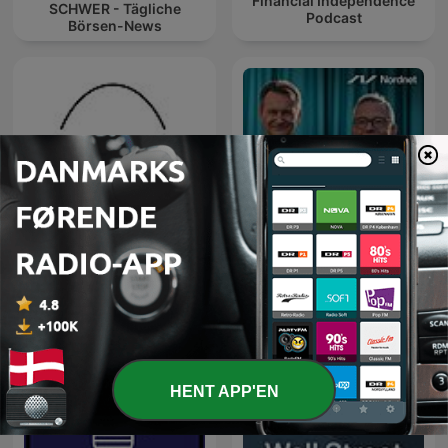
Financial Independence
SCHWER - Tägliche
Podcast
Börsen-News
René will Rendite - Der
Investeringspodcasten
Podcast
HENT APP'EN