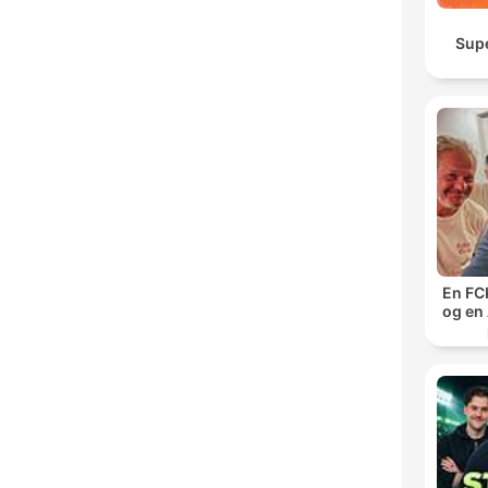
Sup
En FCK
og en 