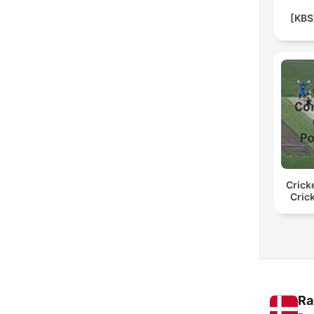
[KB
Crick
Cric
Ra