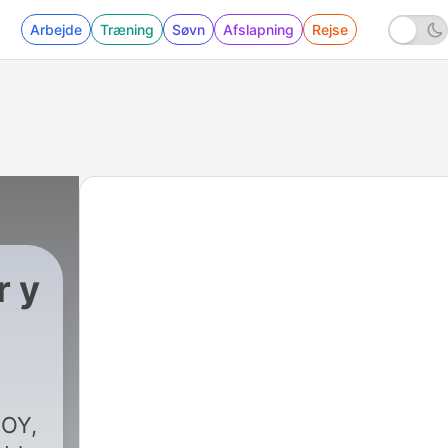
Arbejde
Træning
Søvn
Afslapning
Rejse
r y
HOY,