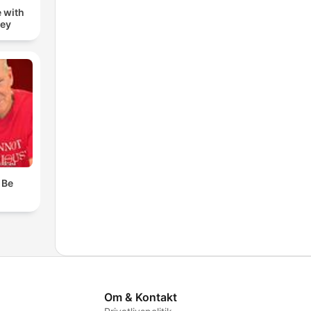
 with
zey
 Be
Om & Kontakt