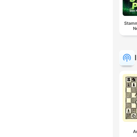
Stamm
N
A