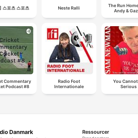
The Run Home
S] 스포츠 스포츠
Neste Ralli
Andy & Ga
et Commentary
Radio Foot
You Cannot
ket Podcast #8
Internationale
Serious
dio Danmark
Ressourcer