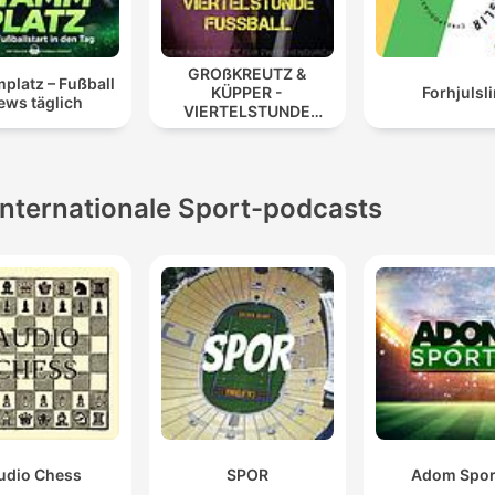
GROßKREUTZ &
platz – Fußball
KÜPPER -
Forhjulsli
ews täglich
VIERTELSTUNDE
FUSSBALL
Internationale Sport-podcasts
udio Chess
SPOR
Adom Spor