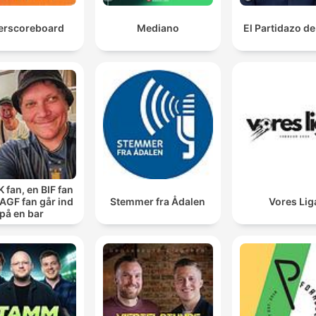
erscoreboard
Mediano
El Partidazo d
 fan, en BIF fan
AGF fan går ind
Stemmer fra Ådalen
Vores Lig
på en bar