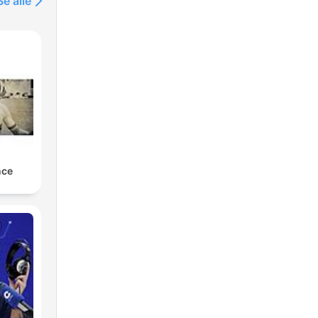
Se alle
nce