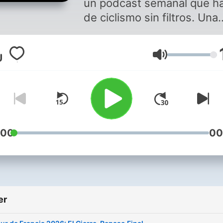
un podcast semanal que h
de ciclismo sin filtros. Una
tertulia entre tres apasion
del ciclismo donde tiene
Lydstyrke
cabida la actualidad, las
carreras, el ciclismo vintag
las entrevistas, donde nos
gusta debatir y sobre todo
nuestra opinión. A los man
de las bicicletas: Jordi
:00
00
Martínez, David Gómez y
Miguel Ángel Peláez. Pásate
por nuestra GRUPETA de
Telegram para hacer más
er
comunidad
(@ciclismoayerhoy), para