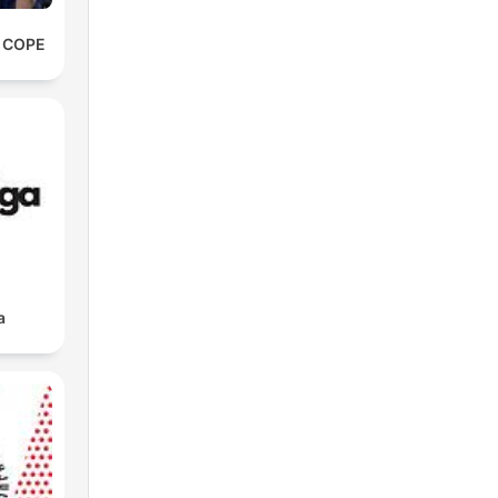
e COPE
a