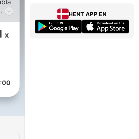
abla
HENT APP'EN
ados
1
x
e,
 dar
dos
:00