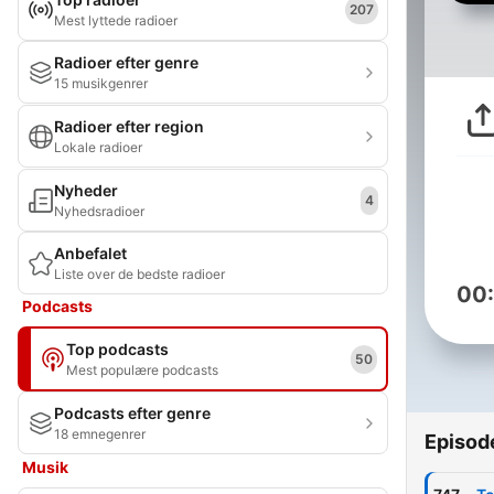
207
Mest lyttede radioer
Radioer efter genre
15 musikgenrer
Radioer efter region
Lokale radioer
Nyheder
4
Nyhedsradioer
Anbefalet
Liste over de bedste radioer
00
Podcasts
Top podcasts
50
Mest populære podcasts
Podcasts efter genre
18 emnegenrer
Episod
Musik