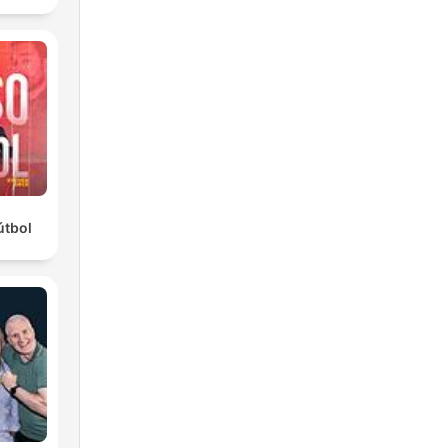
útbol