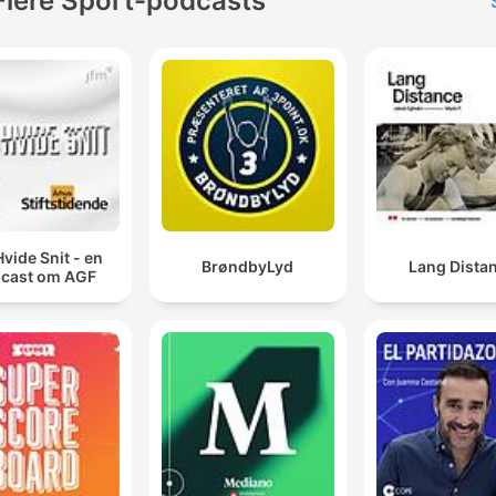
Flere Sport-podcasts
Hvide Snit - en
BrøndbyLyd
Lang Dista
cast om AGF