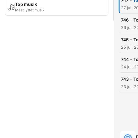
-
747
To
Top musik
27 jul. 2
Mest lyttet musik
-
746
To
26 jul. 
-
745
To
25 jul. 
-
744
To
24 jul. 
-
743
To
23 jul. 