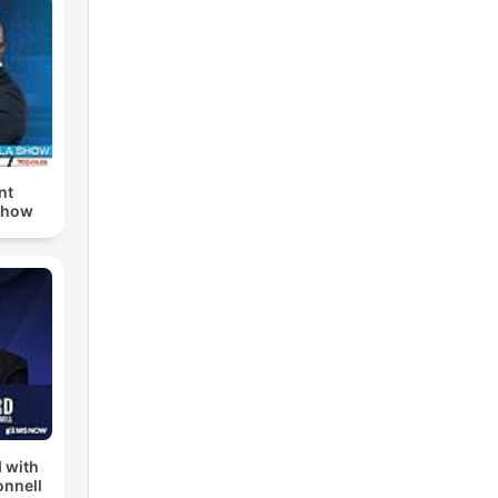
nt
Show
 with
nnell