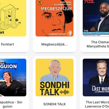
The Cleme
Forklart
Megbeszéljük...
Manyathela 
epublica - Sin
The Last Word
SONDHI TALK
guion
Lawrence O’Do