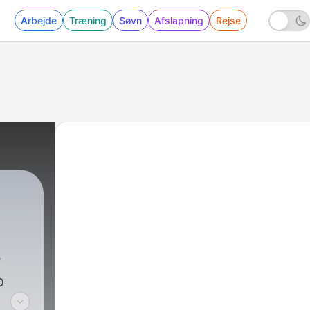
Arbejde
Træning
Søvn
Afslapning
Rejse
ν
ο