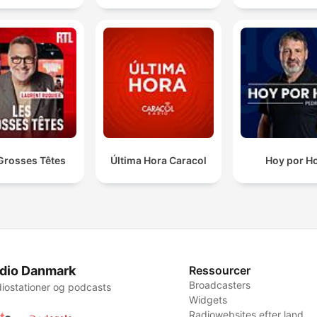
Grosses Têtes
Última Hora Caracol
Hoy por H
dio Danmark
Ressourcer
Broadcasters
iostationer og podcasts
Widgets
Radiowebsites efter land