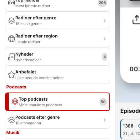
206
Mest lyttede radioer
Radioer efter genre
15 musikgenrer
Radioer efter region
Lokale radioer
Nyheder
4
Nyhedsradioer
00
Anbefalet
Liste over de bedste radioer
Podcasts
Top podcasts
50
Mest populære podcasts
Episod
Podcasts efter genre
18 emnegenrer
-
1388
Musik
31 jul. 2