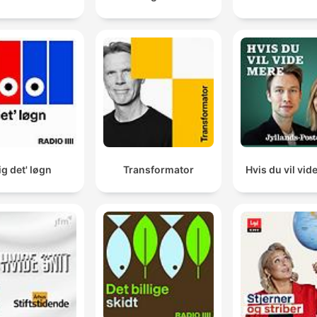
ig det' løgn
Transformator
Hvis du vil vid