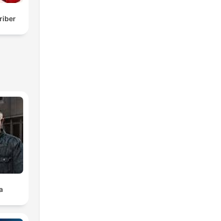
riber
a