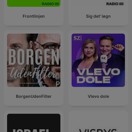
Frontlinjen
Sig det' løgn
BorgenUdenFilter
Vlevo dole