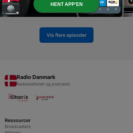
HENT APP'EN
-
13
Livvagt i demokratiets tjeneste
22 jun. 2024
Vis flere episoder
Radio Danmark
Radiostationer og podcasts
Ressourcer
Broadcasters
Widgets