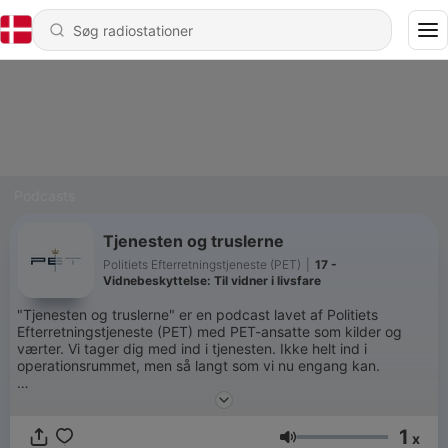
Podcasts
Tjenesten og truslerne
Politiets Efterretningstjeneste (PET)
|
17 -
Vidnebeskyttelse: Til vidner i livsfare
"Tjenesten og truslerne" er en podcast lavet af Politiets
Efterretningstjeneste (PET) med PET-ansatte som kilder og
værter. Vi tager dig med ind i tjenesten. Ikke helt ind i
operationsrummet, men så langt som vi nu engang kan.
Selvom en stor del af PET’s arbejde bygger på hemmelige
metoder og en høj grad af fortrolighed, får du her et indblik i
1
de dele af vores arbejde, vi godt kan fortælle om.
x
Lydstyrke