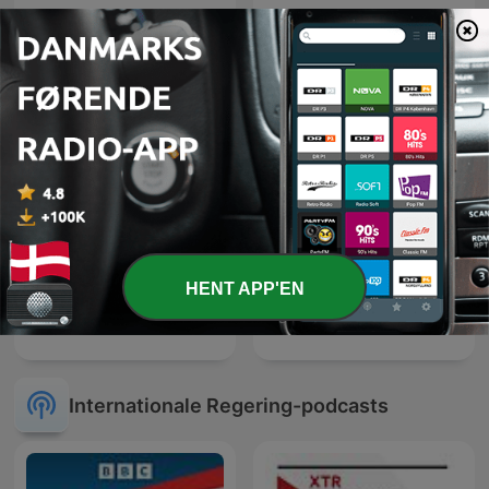
Traffic Traffic
Red Eye Radio
Everywhere!!
HENT APP'EN
DUDEK o polityce
KOL – kort & klinisk
Internationale Regering-podcasts