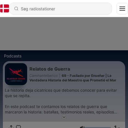
Podcasts
Relatos de Guerra
Caminanteiberico
|
69 - Fusilado por Enseñar | La
Verdadera Historia del Maestro que Prometió el Mar
La historia deja cicatrices que debemos conocer para evitar
que se repita.
En este podcast te contamos los relatos de guerra que
marcaron la historia: batallas, testimonios reales, episodios
olvidados y voces silenciadas por el paso del tiempo.
1