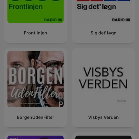
Frontlinjen
Sig det' løgn
BorgenUdenFilter
Visbys Verden