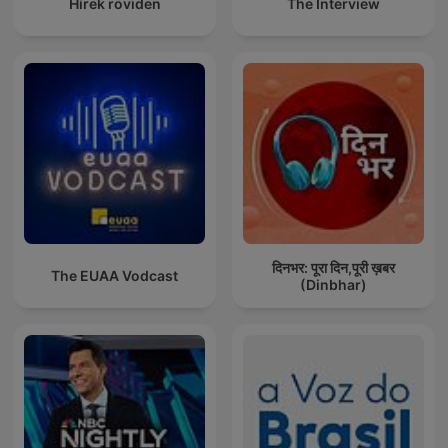
Hírek röviden
The Interview
दिनभर: पूरा दिन,पूरी ख़बर
The EUAA Vodcast
(Dinbhar)