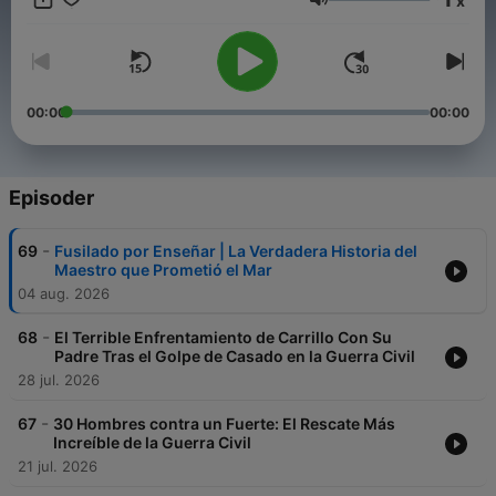
x
Con una narración envolvente y un enfoque humano, te
Lydstyrke
acercamos a los conflictos que forjaron el mundo que
habitamos, sin ruido ni glorificación: solo memoria.
Si te apasiona entender la historia contada por sus
protagonistas, suscríbete, activa la campana y forma parte de
00:00
00:00
esta comunidad de caminantes conscientes.
Conviértete en un supporter de este podcast:
https://www.spreaker.com/podcast/relatos-de-guerra-
Episoder
-6731681/support
.
-
69
Fusilado por Enseñar | La Verdadera Historia del
Maestro que Prometió el Mar
04 aug. 2026
-
68
El Terrible Enfrentamiento de Carrillo Con Su
Padre Tras el Golpe de Casado en la Guerra Civil
28 jul. 2026
-
67
30 Hombres contra un Fuerte: El Rescate Más
Increíble de la Guerra Civil
21 jul. 2026