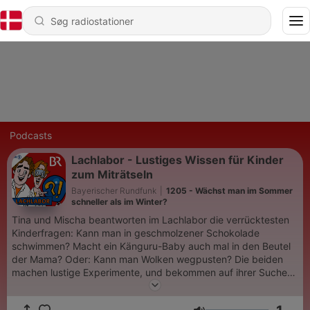
Podcasts
Lachlabor - Lustiges Wissen für Kinder
zum Miträtseln
Bayerischer Rundfunk
|
1205 - Wächst man im Sommer
schneller als im Winter?
Tina und Mischa beantworten im Lachlabor die verrücktesten
Kinderfragen: Kann man in geschmolzener Schokolade
schwimmen? Macht ein Känguru-Baby auch mal in den Beutel
der Mama? Oder: Kann man Wolken wegpusten? Die beiden
machen lustige Experimente, und bekommen auf ihrer Suche
nach Wissen und Antworten Hilfe vom Kinder-Miträtsel-Team
und von Expertinnen und Experten.