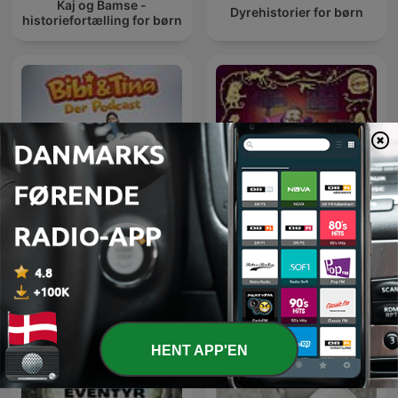
Kaj og Bamse -
Dyrehistorier for børn
historiefortælling for børn
Bibi & Tina: Ein Blick hinter
Der var engang et eventyr
die Kulissen
HENT APP'EN