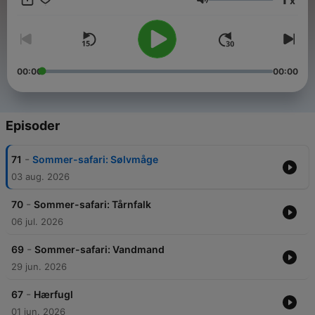
x
Virker på alle familiens enheder (Spotify, Apple, Podimo) ❌
Lydstyrke
Ingen binding Start jeres hyggestund her:
https://creators.spotify.com/pod/profile/martin-
kristensen/subscribe
00:00
00:00
Episoder
-
71
Sommer-safari: Sølvmåge
03 aug. 2026
-
70
Sommer-safari: Tårnfalk
06 jul. 2026
-
69
Sommer-safari: Vandmand
29 jun. 2026
-
67
Hærfugl
01 jun. 2026