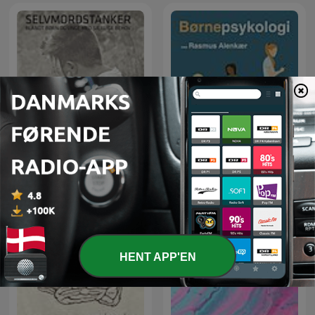
Selvmordstanker blandt
Børnepsykologi
børn og unge
HENT APP'EN