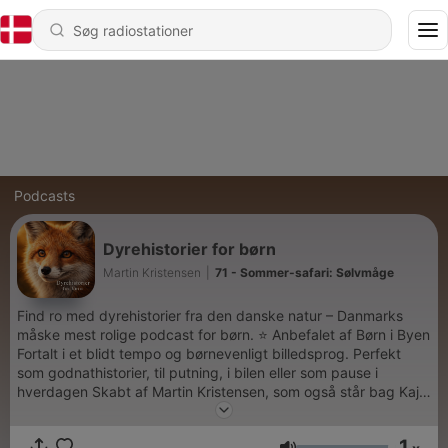
Podcasts
Dyrehistorier for børn
Martin Kristensen
|
71 - Sommer-safari: Sølvmåge
Find ro med dyrehistorier fra den danske natur – Danmarks
måske mest rolige podcast for børn. ⭐ Anbefalet af Børn i Byen
Fortalt i et blidt tempo og børnevenligt billedsprog. Perfekt
som godnathistorier, til putning, i bilen eller som pause i
hverdagen Skabt af Martin Kristensen, som også står bag Kaj
og Bamse. For 29 kr./md. får du: 🦊 Et nyt dyr hver uge 🐾
Adgang til 75+ dyrehistorier 🔇 Reklamefrit & trygt indhold 📱
1