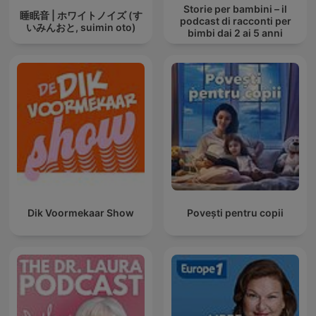
Storie per bambini – il
睡眠音 | ホワイトノイズ (す
podcast di racconti per
いみんおと, suimin oto)
bimbi dai 2 ai 5 anni
Dik Voormekaar Show
Povești pentru copii