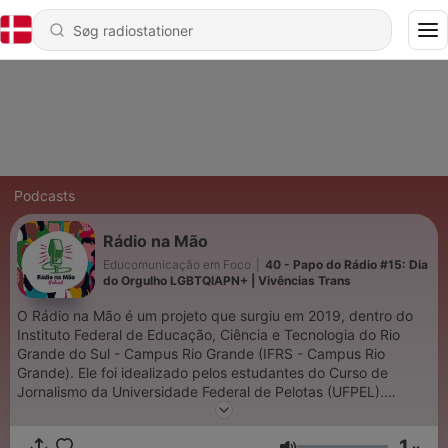
Podcasts
Rádio na Mão
Educomunicação em Foco
|
40 - Papo do Rádio #15: Dia
do Orgulho LGBTQIAPN+ | Vivências Trans
O Rádio na Mão é um projeto que surgiu em 2019, dentro do
Instituto Federal de Educação, Ciência e Tecnologia do Rio
Grande do Sul - Campus Rio Grande (IFRS - Campus Rio
Grande). Ele foi idealizado pelos estudantes do Curso de
Jornalismo da Universidade Federal de Pelotas (UFPEL).
Atualmente ele se tornou um projeto homônimo no IFRS, e na
UFPEL ele faz parte do projeto "A Educomunicação no
1