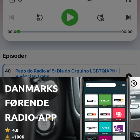
x
desenvolvimento de podcasts".
Lydstyrke
00:00
00:00
Episoder
-
40
Papo do Rádio #15: Dia do Orgulho LGBTQIAPN+ |
Vivências Trans
28 jun. 2023
-
39
Papo do Rádio #14: Rádio do Amor - Edição
especial: Dia dos Namorados
12 jun. 2023
-
38
Papo do Rádio #13: Dia Nacional do Livro Infantil
03 maj 2023
-
37
Papo do Rádio #12: Metodologias Ativas: Como