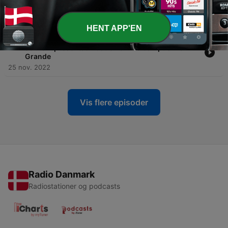
elas podem melhorar o nosso aprendizado?
01 apr. 2023
HENT APP'EN
-
36
Papo do Rádio #11: Novembro negro e reflexões
sobre representatividade no IFRS Campus Rio
Grande
25 nov. 2022
Vis flere episoder
Radio Danmark
Radiostationer og podcasts