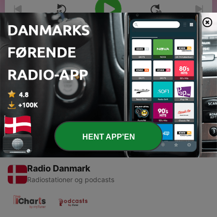
00:00
00:00
Episoder
-
1
Episódio teste
14 sep. 2021
HENT APP'EN
Radio Danmark
Radiostationer og podcasts