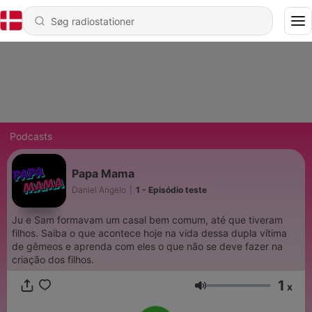
Podcasts
Papa Mama
Daniel Angelo
|
1 - Episódio teste
Ju e Sam formavam um casal bem comum, até que tiveram
filhos. Saiba o que acontece hoje na vida dessa dupla vítima
de gêmeos e aprenda com eles o que não se deve fazer na
criação dos filhos.
1
x
Lydstyrke