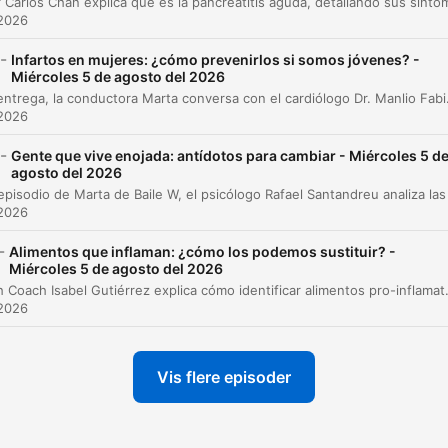
 2026
Adultos jóvenes emergentes y el cambio de ch
00:27:48
-
Infartos en mujeres: ¿cómo prevenirlos si somos jóvenes? -
Crianza con límites y abundancia
Miércoles 5 de agosto del 2026
00:29:21
En esta entrega, la conductora Marta conversa con el cardiólogo Dr. Manlio Fabio Márquez sobre los riesgos
 2026
Alimentos inflamatorios y cómo sustituirlos
00:32:36
-
Gente que vive enojada: antídotos para cambiar - Miércoles 5 d
Sustituciones saludables en la cocina
00:45:04
agosto del 2026
La psicología de no enfadarse con Rafael
00:56:15
 2026
Santandreu
-
Alimentos que inflaman: ¿cómo los podemos sustituir? -
El impacto destructivo del enojo
01:00:20
Miércoles 5 de agosto del 2026
La Health Coach Isabel Gutiérrez explica cómo identificar alimentos pro-inflamatorios mediante la lectura de etiquetas y prop
La renuncia como antídoto y la fortaleza de
 2026
01:07:07
Diógenes
Salud cardiovascular en mujeres
01:15:08
Vis flere episoder
Síntomas cardíacos atípicos y urgencias
01:33:37
lik på et kapitel for at gå direkte til det tidspunkt