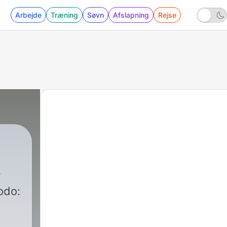
Arbejde
Træning
Søvn
Afslapning
Rejse
odo: