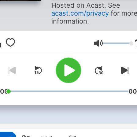
Hosted on Acast. See
acast.com/privacy
for mor
information.
Lydstyrke
:00
00