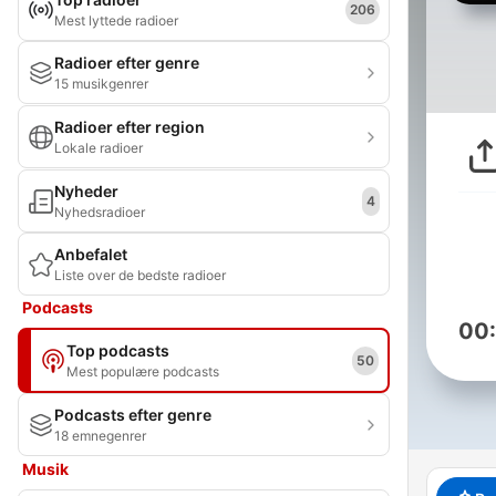
206
Mest lyttede radioer
Radioer efter genre
15 musikgenrer
Radioer efter region
Lokale radioer
Nyheder
4
Nyhedsradioer
Anbefalet
Liste over de bedste radioer
Podcasts
00
Top podcasts
50
Mest populære podcasts
Podcasts efter genre
18 emnegenrer
Musik