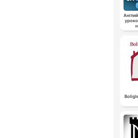
Англий
уроко
н
ан
Boligl