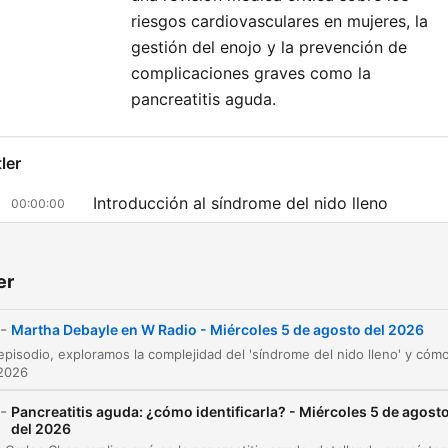
riesgos cardiovasculares en mujeres, la
gestión del enojo y la prevención de
complicaciones graves como la
pancreatitis aguda.
ler
Introducción al síndrome del nido lleno
00:00:00
Factores de la dependencia y el contexto
00:01:56
profesional actual
er
La importancia de la salud mental y la resilienc
00:07:52
-
Martha Debayle en W Radio - Miércoles 5 de agosto del 2026
Cómo fomentar la comunicación emocional en
00:12:23
familia
 2026
El síndrome del nido lleno y el rol de los padre
00:14:51
-
Pancreatitis aguda: ¿cómo identificarla? - Miércoles 5 de agost
del 2026
Las tres claves para la madurez
00:20:39