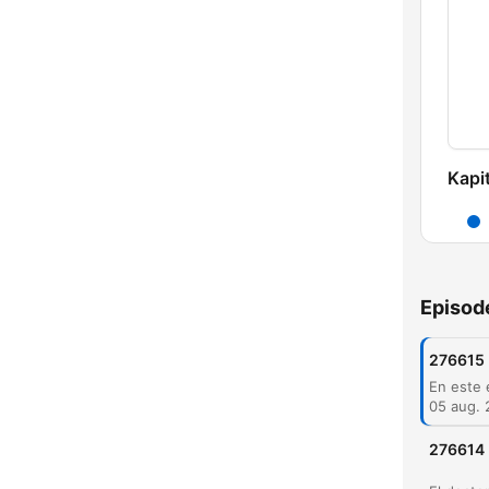
Kapit
Episod
276615
05 aug.
276614