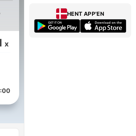
e
HENT APP'EN
1
x
:00