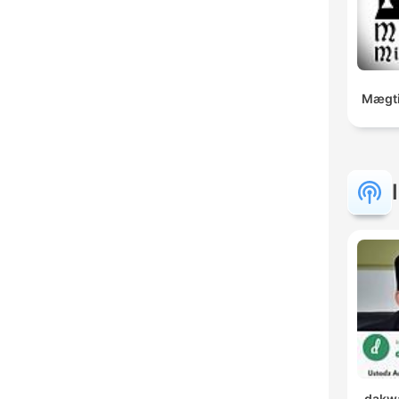
Mægti
dakwa