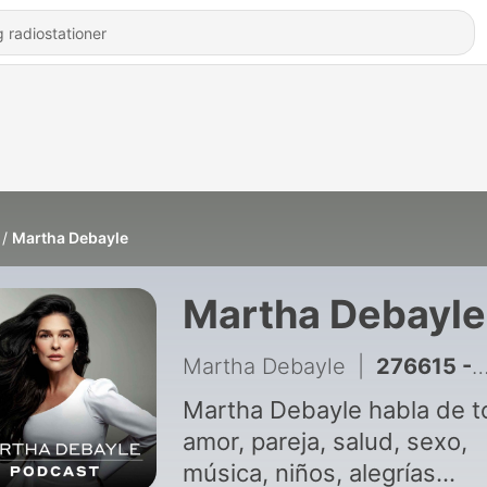
Martha Debayle
Martha Debayle
Martha Debayle
|
276615 - Martha Debayle en W Radio - Miércoles 5 de agosto del 2026
Martha Debayle habla de t
amor, pareja, salud, sexo,
música, niños, alegrías...