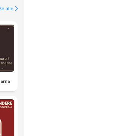
Se alle
a
án
e
la
ros
nerne
n
os