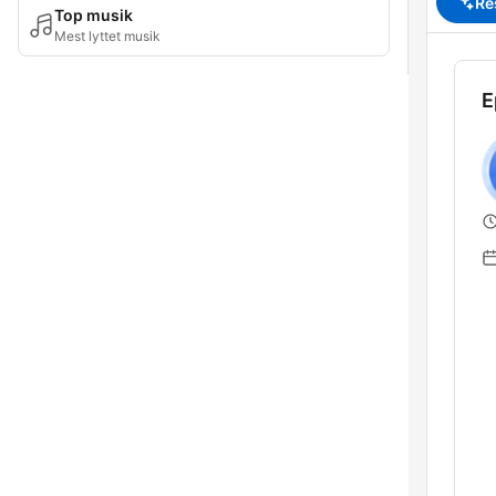
Re
Top musik
Mest lyttet musik
E