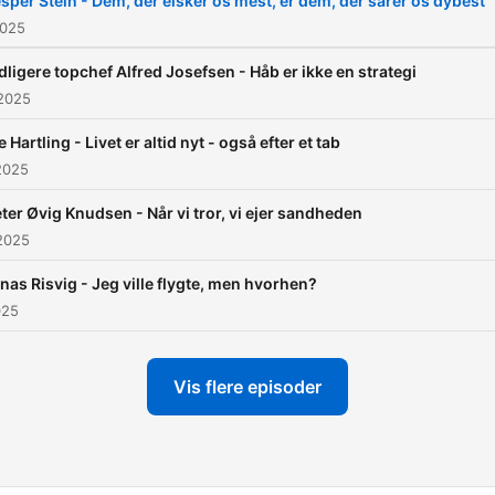
sper Stein - Dem, der elsker os mest, er dem, der sårer os dybest
2025
dligere topchef Alfred Josefsen - Håb er ikke en strategi
 2025
e Hartling - Livet er altid nyt - også efter et tab
2025
ter Øvig Knudsen - Når vi tror, vi ejer sandheden
2025
nas Risvig - Jeg ville flygte, men hvorhen?
025
Vis flere episoder