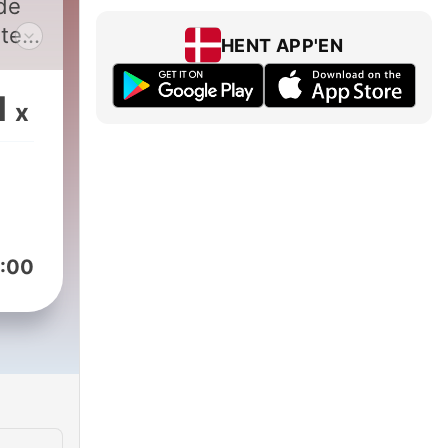
de
ter
HENT APP'EN
ale
l
1
x
:00