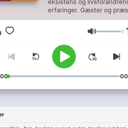
eksistens og livsforandren
erfaringer. Gæster og præs
mødes i Maries Rum i samt
om livets største spørgsmå
Lydstyrke
:00
00
er