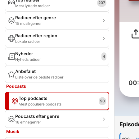
207
Mest lyttede radioer
Radioer efter genre
15 musikgenrer
Radioer efter region
Lokale radioer
Nyheder
4
Nyhedsradioer
Anbefalet
Liste over de bedste radioer
00
Podcasts
Top podcasts
50
Mest populære podcasts
Podcasts efter genre
18 emnegenrer
Episod
Musik