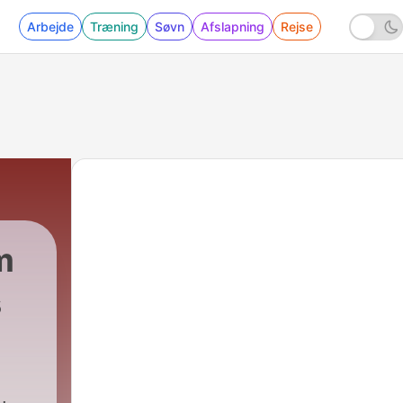
Arbejde
Træning
Søvn
Afslapning
Rejse
m
s
|
123 - Jesper Stein - Dem, der elsker os mes