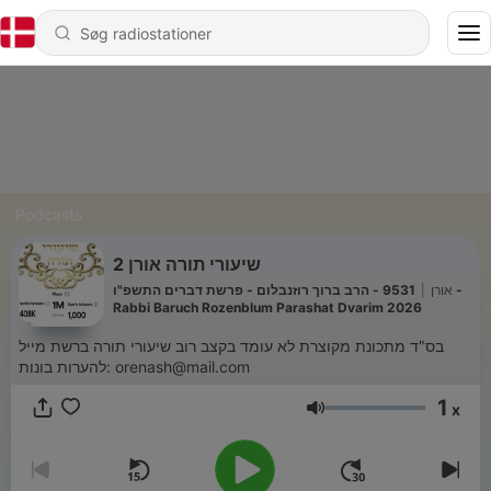
Podcasts
שיעורי תורה אורן 2
9531 - הרב ברוך רוזנבלום - פרשת דברים התשפ"ו -
|
אורן
Rabbi Baruch Rozenblum Parashat Dvarim 2026
בס"ד מתכונת מקוצרת לא עומד בקצב רוב שיעורי תורה ברשת מייל
להערות בונות: orenash@mail.com
1
x
Lydstyrke