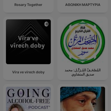
Rosary Together
ΑΘΩΝΙΚΗ ΜΑΡΤΥΡΙΑ
المُصْحَـفْ المُـرَتَّـل: محمد
Víra ve vírech doby
صديق المنشاوي