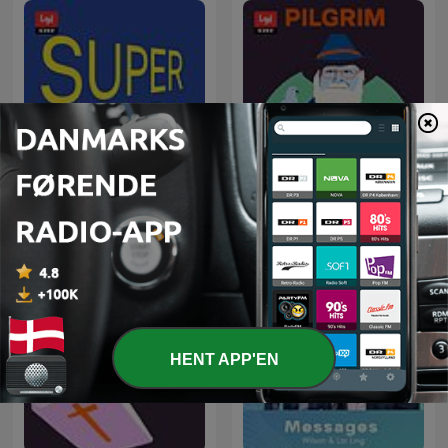
Pilgrim - på rejse i troens
Supertanker
univers
HENT APP'EN