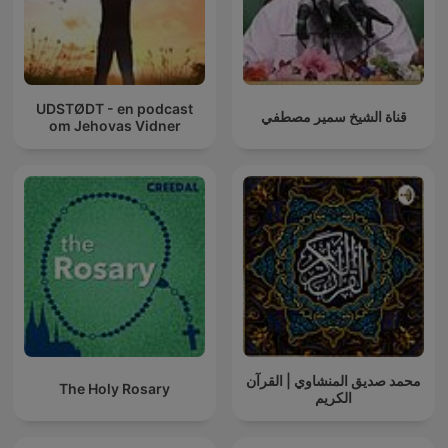
UDSTØDT - en podcast
قناة الشيخ سمير مصطفي
om Jehovas Vidner
محمد صديق المنشاوي | القرآن
The Holy Rosary
الكريم