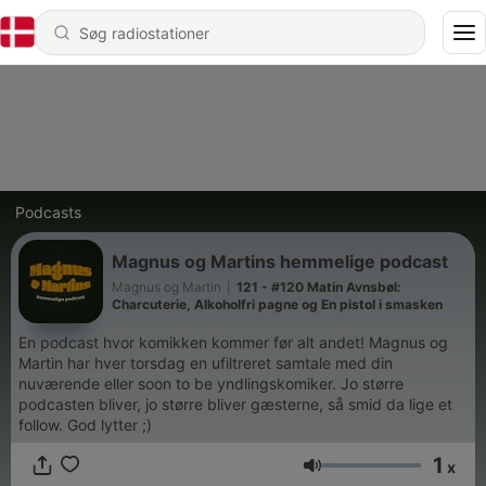
Podcasts
Magnus og Martins hemmelige podcast
Magnus og Martin
|
121 - #120 Matin Avnsbøl:
Charcuterie, Alkoholfri pagne og En pistol i smasken
En podcast hvor komikken kommer før alt andet! Magnus og
Martin har hver torsdag en ufiltreret samtale med din
nuværende eller soon to be yndlingskomiker. Jo større
podcasten bliver, jo større bliver gæsterne, så smid da lige et
follow. God lytter ;)
1
x
Lydstyrke