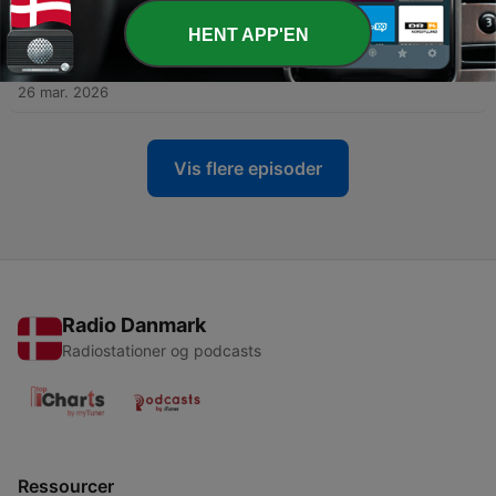
02 apr. 2026
HENT APP'EN
-
117
#116 Mia Westergaard: Åbne døre, Friendzones
og En meget creepy tinder-date
26 mar. 2026
Vis flere episoder
Radio Danmark
Radiostationer og podcasts
Ressourcer