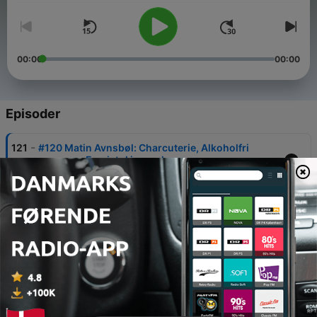
00:00
00:00
Episoder
-
121
#120 Matin Avnsbøl: Charcuterie, Alkoholfri
pagne og En pistol i smasken
08 maj 2026
-
120
#119 Louise Lorentzen: Dating for voksne
24 apr. 2026
-
119
#118 Kristian Hemmingsen: Nøgenbilleder,
Smertestillende og En tur til Australien
09 apr. 2026
-
118
#117 Magnus og Martin: Vi spiller Guess who?