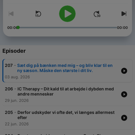
00:00
00:00
Episoder
-
207
Sæt dig på bænken med mig – og bliv klar til en
ny sæson. Måske den største i dit liv.
03 aug. 2026
-
206
IC Therapy – Dit kald til at arbejde i dybden med
andre mennesker
29 jun. 2026
-
205
Derfor udskyder vi ofte det, vi længes allermest
efter
22 jun. 2026