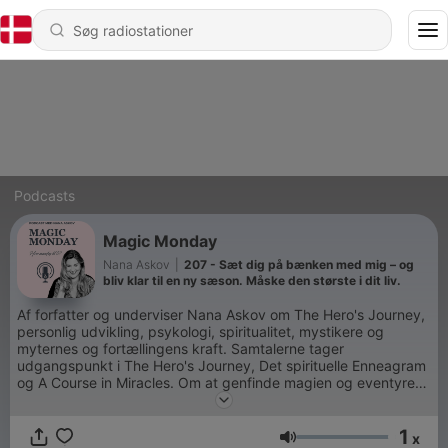
Podcasts
Magic Monday
Nana Askov
|
207 - Sæt dig på bænken med mig – og
bliv klar til en ny sæson. Måske den største i dit liv.
Af forfatter og underviser Nana Askov om The Hero's Journey,
personlig udvikling, psykologi, spiritualitet, mystikere og
myternes og fortællingens kraft. Samtalerne tager
udgangspunkt i The Hero's Journey, Det spirituelle Enneagram
og A Course in Miracles. Om at genfinde magien og eventyret i
en travl moderne hverdag.
1
x
Lydstyrke