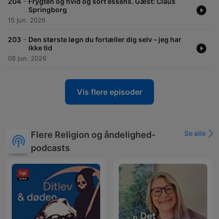
-
204
Frygten og hvid og sort essens. Gæst: Claus
Springborg
15 jun. 2026
-
203
Den største løgn du fortæller dig selv – jeg har
ikke tid
08 jun. 2026
Vis flere episoder
Se alle
Flere Religion og åndelighed-
podcasts