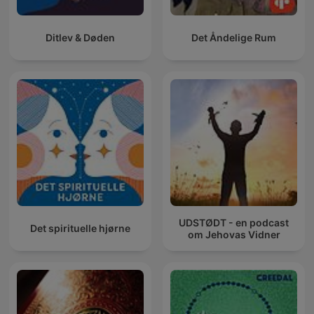
Ditlev & Døden
Det Åndelige Rum
UDSTØDT - en podcast
Det spirituelle hjørne
om Jehovas Vidner