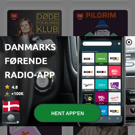
Pilgrim - på rejse i troens
Døde Forældres Klub
univers
HENT APP'EN