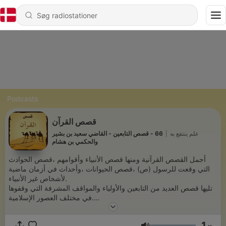
Podcasts
قصص القرآن
66 - قصص التابعين - القاضي سعيد بن بشير
|
علم ينتفع به
والحكمي بن هشام
أجمل القصص القرآنية ومنها قصص الأنبياء وأقوامهم ،قصص الحوادث
التي وقعت للرسول (ص) ،قصص الحيوانات ،وأحداث في أزمان ماضية
لأشخاص غير الأنبياء.
تليها قصص العديد من التابعين والأولياء والمواقف المشرفة التي وقفوها
في مختلف العصور الإسلامية.
اللهم اجعل لنا بها عظة وعبرة وهداية.
1