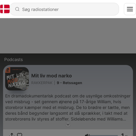
Podcasts
Mit liv mod narko
RAKKERPAK
|
9 - Retssagen
En dramadokumentarisk podcast om de usynlige omkostninger
ved misbrug - set gennem øjnene på 17-årige William, hvis
storebror kæmper med et misbrug. De to brødre er tætte, men
deres bånd begynder langsomt at slå sprækker, i takt med at
storebrorens liv styres af stoffer. Sideløbende med Williams
fortælling hjælper de to misbrugseksperter Martin Ihmels og
Anne-Camilla Nielskov med at forstå hvad det betyder for en
1