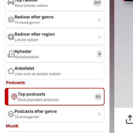
207
Mest lyttede radioer
Radioer efter genre
15 musikgenrer
Radioer efter region
Lokale radioer
Nyheder
4
Nyhedsradioer
Anbefalet
Liste over de bedste radioer
Podcasts
Top podcasts
50
Mest populære podcasts
Podcasts efter genre
18 emnegenrer
Musik