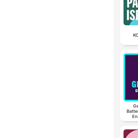
KO
Ge
Batte
En