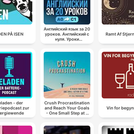
Английский язык за 20
EN PÅ ISEN
уроков. Английский с
Ramt Af Stjer
нуля. Уроки
английского яз
laden - der
Crush Procrastination
riepodcast zur
and Reach Your Goals
Vin for begy
ergiewende
- One Small Step at a
Time