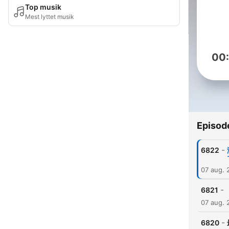
Top musik
Mest lyttet musik
00
Episod
-
6822
07 aug. 
-
6821
07 aug. 
-
6820