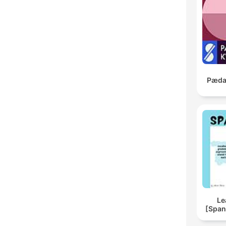
Pædag
Le
[Span