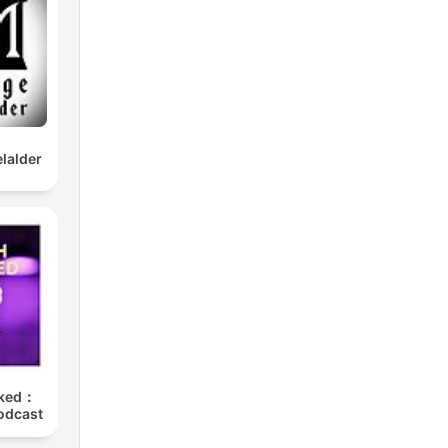
lalder
cked：
odcast