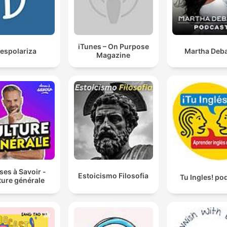
iTunes – On Purpose
espolariza
Martha Deba
Magazine
es à Savoir -
Estoicismo Filosofia
Tu Ingles! po
ture générale