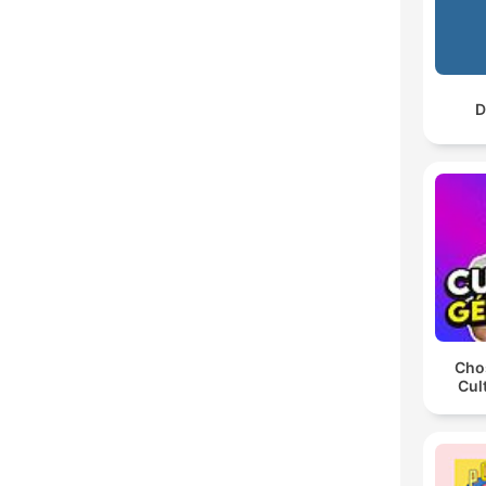
D
Chos
Cul