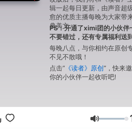
辑一起每日更新，由声音超
愈的优质主播
每晚
为大家带
典美文。
PS：开通了ximi团的小伙伴
不要
错过，还有专属福利送到
每晚八点，与你相约在原创
不见不散哦！
点击“
《读者》原创
”，快来
你的小伙伴一起收听吧!
Lydstyrke