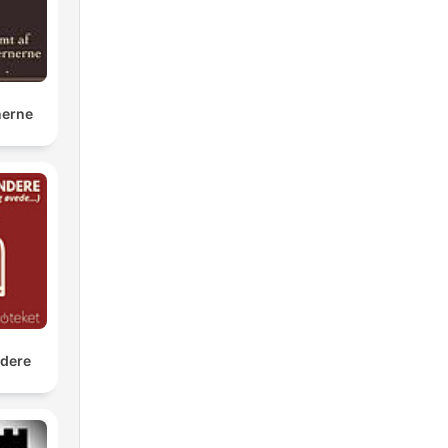
nerne
ndere