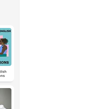
lish
ons