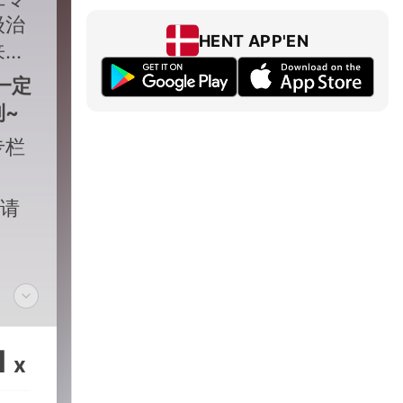
级治
HENT APP'EN
来经
一
定
~
专栏
邀请
1
x