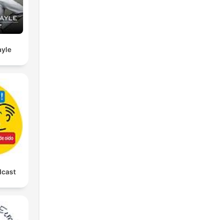
yle
dcast