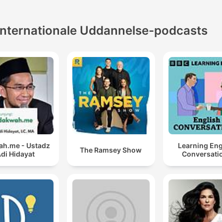
Internationale Uddannelse-podcasts
h.me - Ustadz
Learning Eng
The Ramsey Show
di Hidayat
Conversati