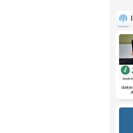
dakwa
A