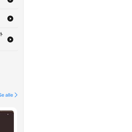
扑
Se alle