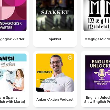
ogisk kvarter
Sjakket
Mægtige Midde
arn Spanish
English Unlo
Anker-Aktien Podcast
ish with Marta]
Slow English P