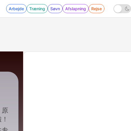
Arbejde
Træning
Søvn
Afslapning
Rejse
》原
啦！
主专