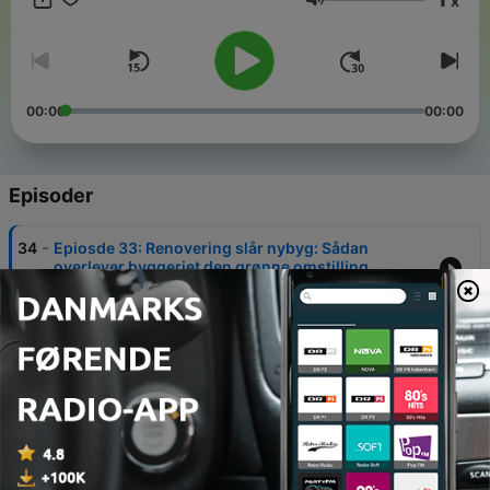
x
Lydstyrke
00:00
00:00
Episoder
-
34
Epiosde 33: Renovering slår nybyg: Sådan
overlever byggeriet den grønne omstilling
26 mar. 2026
-
33
Episode 32: Blot en super lærling – ”Man er som
en lille familie”.
12 mar. 2026
-
32
Episode 31: Hvordan undgår man spild? – BYG
med VÆRDIG!
26 feb. 2026