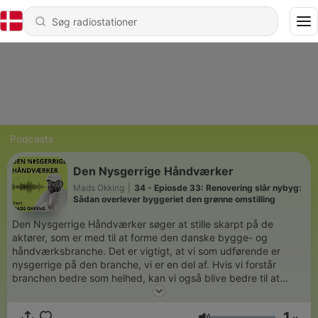
Podcasts
Den Nysgerrige Håndværker
Mads Okking
|
34 - Epiosde 33: Renovering slår nybyg:
Sådan overlever byggeriet den grønne omstilling
Den Nysgerrige Håndværker søger at stille skarpt på de
aktører, som er med til at forme den danske bygge- og
håndværksbranche. Det er vigtigt, at vi som udførende er
nysgerrige på den branche, vi er en del af. Hvis vi forstår
branchen bedre som helhed, kan vi også blive bedre til at
agere i den. ”Der er ingen, der bygger huse alene!”.
1