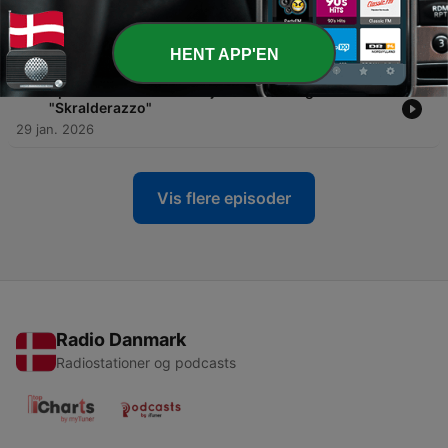
-
31
Episode 30: Der er en STORM på vej – hvordan får
vi flere kvindelige kollegaer?
12 feb. 2026
HENT APP'EN
-
30
Episode 29: En Max ildsjæl - Fra teologi til
"Skralderazzo"
29 jan. 2026
Vis flere episoder
Radio Danmark
Radiostationer og podcasts