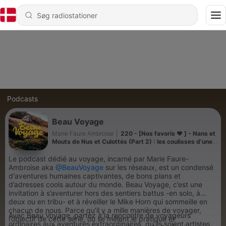
Podcasts
Beau Voyage
Marie Faure Ambroise
|
220 - [Nos favoris ❤️ ] - Nans et
Mouts de Nus et Culottés (Part 2) : les coulisses d'une
vie à poil
Le podcast dédié au voyage, incarné par Marie Faure-
Ambroise aka
@BeauVoyage
sur les réseaux, est un condensé
d'aventures humaines captivantes, de bons plans et
d’adresses cools autour du monde. Beau Voyage, c’est une
invitation à s’aventurer hors des sentiers battus -en solo, à
deux ou en tribu- et à réveiller le Mike Horn qui sommeille en
chacun de nous. Parce qu’il y a mille manières de voyager,
Avec Beau Voyage, partez à la rencontre de voyageurs
l’objectif de cette série, où se mêlent le pratique et
ordinaires aux aventures extraordinaires, qu’ils soient artistes,