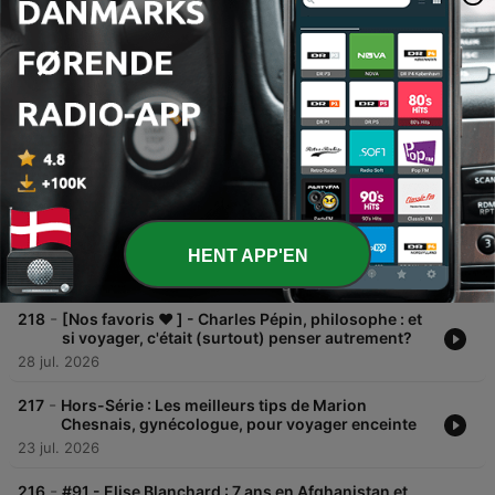
00:00
00:00
Episoder
-
220
[Nos favoris ❤️ ] - Nans et Mouts de Nus et
Culottés (Part 2) : les coulisses d'une vie à poil
06 aug. 2026
-
219
[Nos favoris ❤️ ] - Nans et Mouts de Nus et
Culottés (Part 1) : les coulisses d'une vie à poil
HENT APP'EN
04 aug. 2026
-
218
[Nos favoris ❤️ ] - Charles Pépin, philosophe : et
si voyager, c'était (surtout) penser autrement?
28 jul. 2026
-
217
Hors-Série : Les meilleurs tips de Marion
Chesnais, gynécologue, pour voyager enceinte
23 jul. 2026
-
216
#91 - Elise Blanchard : 7 ans en Afghanistan et