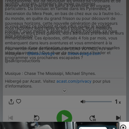
l’inspirationnel, est de repousser les limites de l’ordinaire et de
sportifs, avocats, créateurs de mode ou simples
donner envie à chacun de partir à l’aventure, en voyage.
particuliers. Du bivouac en famille dans les Pyrénnées, à
l’ascension du Mera Peak, en bas de chez eux ou à l’autre bout
du monde, en quête du grand frisson ou pour découvrir de
nouveaux horizons, cette nouvelle génération de voyageurs
Si vous aimez ce podcast et que vous voulez le soutenir,
nous racontent leurs rêves et leurs loupés, leurs meilleurs
prenez 1' pour mettre 5 étoiles sur Apple Podcasts, ça nous
conseils et leurs pires galères, leurs adresses préférées et leurs
aide beaucoup !
immanquables. Ces épisodes, diffusés 4 fois par mois, vous
embarquent dans leurs aventures et vous emmènent à la
découverte d’une destination, pour vous donner de nouvelles
Pour ne rien rater de l'actualité de BEAU VOYAGE, rdv sur
idées de voyages ! Que rêver de mieux pour s’évader et
Instagram :
@BeauVoyage
et sur
beauvoyage.com
programmer vos prochaines escapades ?
@saktiproductions
Musique : Chase The Mississipi, Michael Shynes.
Hébergé par Acast. Visitez
acast.com/privacy
pour plus
d'informations.
1
x
Lydstyrke