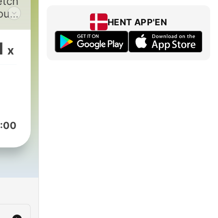
etch
ious
HENT APP'EN
nd
1
x
:00