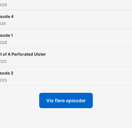
2026
isode 4
026
sode 1
2026
t of A Perforated Ulster
2025
sode 3
2025
Vis flere episoder