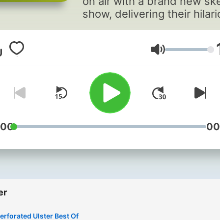
on air with a brand new sk
show, delivering their hilar
verdict on the politicians a
current events in Northern
Ireland.
Lydstyrke
:00
00
er
erforated Ulster Best Of