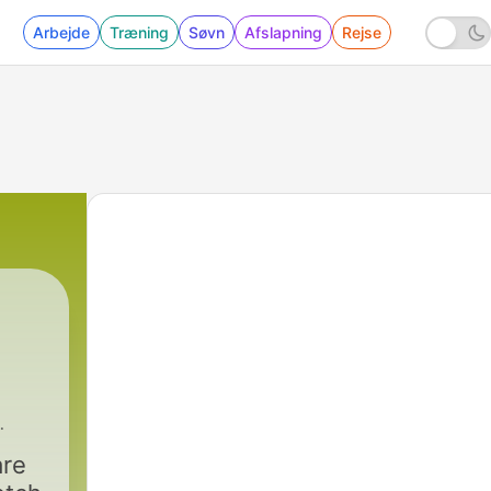
Arbejde
Træning
Søvn
Afslapning
Rejse
are