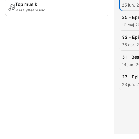
Top musik
25 jun. 
Mest lyttet musik
-
35
Ep
16 maj 2
-
32
Epi
26 apr. 
-
31
Bes
14 jun. 
-
27
Epi
23 jun. 