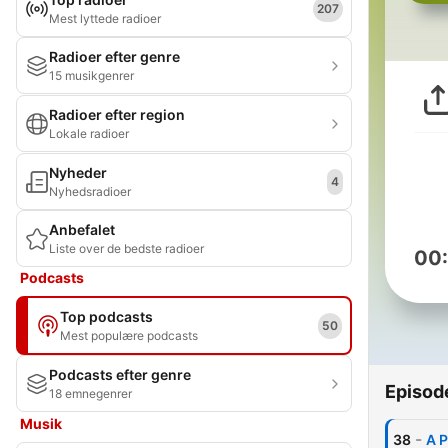
207
Mest lyttede radioer
Radioer efter genre
15 musikgenrer
Radioer efter region
Lokale radioer
Nyheder
4
Nyhedsradioer
Anbefalet
Liste over de bedste radioer
00
Podcasts
Top podcasts
50
Mest populære podcasts
Podcasts efter genre
Episod
18 emnegenrer
Musik
-
38
A P