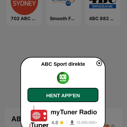
702 ABC Sydney
Smooth FM 95.3 Sydney
4BC 882 Brisbane
ABC Sport direkte
HENT APP'EN
ABC Sport