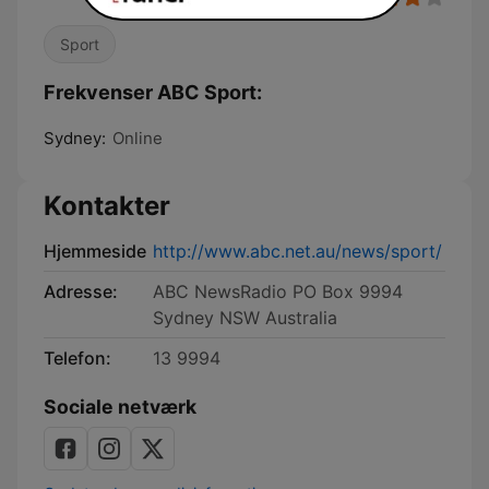
Sport
Frekvenser ABC Sport:
Sydney:
Online
Kontakter
Hjemmeside
http://www.abc.net.au/news/sport/
Adresse:
ABC NewsRadio PO Box 9994
Sydney NSW Australia
Telefon:
13 9994
Sociale netværk