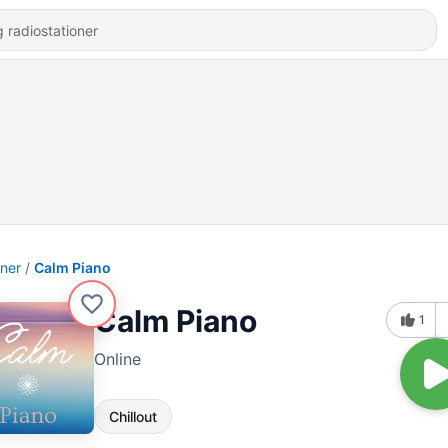
oner
Calm Piano
Calm Piano
1
Online
Chillout