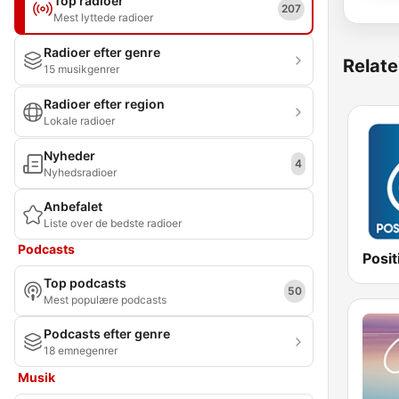
Top radioer
207
Mest lyttede radioer
Radioer efter genre
Relate
15 musikgenrer
Radioer efter region
Lokale radioer
Nyheder
4
Nyhedsradioer
Anbefalet
Liste over de bedste radioer
Podcasts
Top podcasts
50
Mest populære podcasts
Podcasts efter genre
18 emnegenrer
Musik