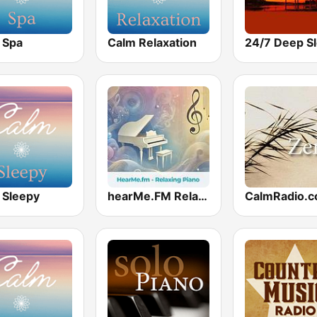
 Spa
Calm Relaxation
 Sleepy
hearMe.FM Relaxing Piano