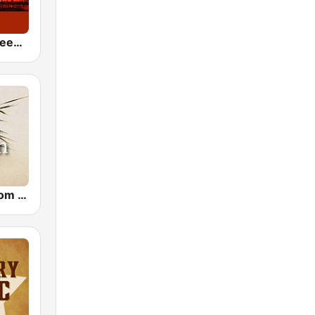
24/7 Deep Sleep Music Relaxing Music Insomnia Sleep Relaxing Music Study Sleep Meditation
CalmRadio.com - Zen