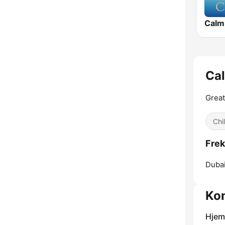
Calm 
Ca
Great
Chil
Frek
Dubai
Kon
Hjem