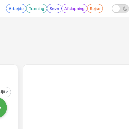
Arbejde
Træning
Søvn
Afslapning
Rejse
2