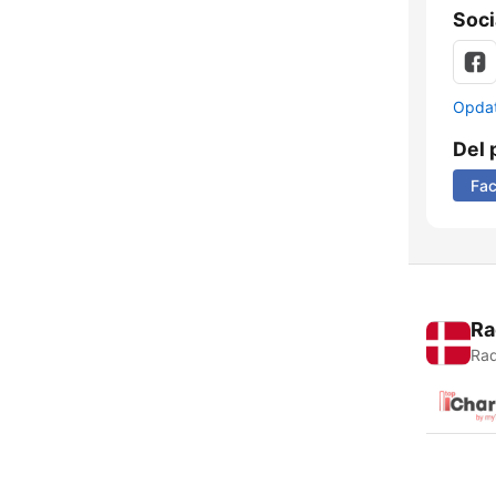
Soci
Opdat
Del 
Fa
Ra
Rad