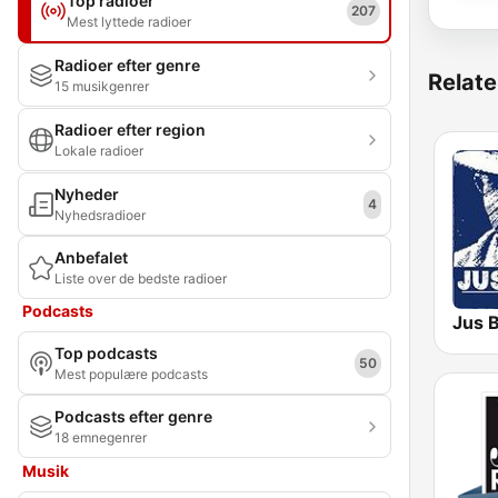
Top radioer
207
Mest lyttede radioer
Radioer efter genre
Relate
15 musikgenrer
Radioer efter region
Lokale radioer
Nyheder
4
Nyhedsradioer
Anbefalet
Liste over de bedste radioer
Podcasts
Jus 
Top podcasts
50
Mest populære podcasts
Podcasts efter genre
18 emnegenrer
Musik