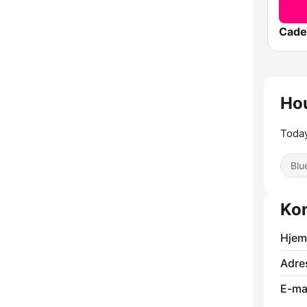
Cade
Hou
Today
Blu
Kon
Hjem
Adre
E-mai