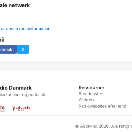
ale netværk
er denne radioinformation
på
cebook
X
dio Danmark
Ressourcer
Broadcasters
iostationer og podcasts
Widgets
Radiowebsites efter land
© AppMind 2026. Alle rettigh