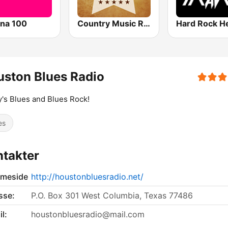
na 100
Country Music Radio - 90's Country
ston Blues Radio
's Blues and Blues Rock!
es
takter
meside
http://houstonbluesradio.net/
sse:
P.O. Box 301 West Columbia, Texas 77486
l:
houstonbluesradio@mail.com