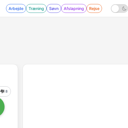
Arbejde
Træning
Søvn
Afslapning
Rejse
8