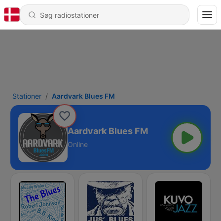
Stationer
Aardvark Blues FM
Aardvark Blues FM
Online