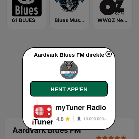
61 BLUES
Blues Music Fan Radio
WWOZ New Orleans 90.7 FM
Aardvark Blues FM direkte
HENT APP'EN
Aardvark Blues FM