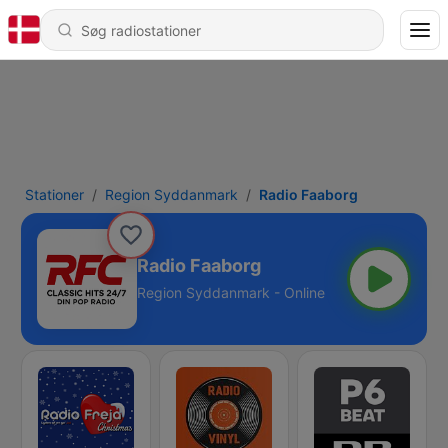
Stationer
Region Syddanmark
Radio Faaborg
Radio Faaborg
Region Syddanmark - Online