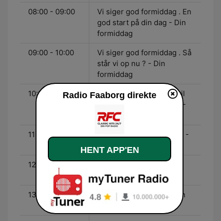
08:00 - 09:00
Vi siger god formiddag . En
god start på din dag - Din
formiddag
09:00 - 10:00
Vi siger god formiddag . Så
står vi op nu ? - Din
formiddag
10:00 - 11:00
Vi siger god formiddag til
Radio Faaborg direkte
alle de kan li god musik. -
Din formiddag
11:59 - 12:00
Velbekomme på radioen. -
Vi spiser
HENT APP'EN
12:00 - 13:00
Musik til kontoret - Vi
arbejder god dag
13:00 - 14:00
Eftermiddags musik - Din
musik