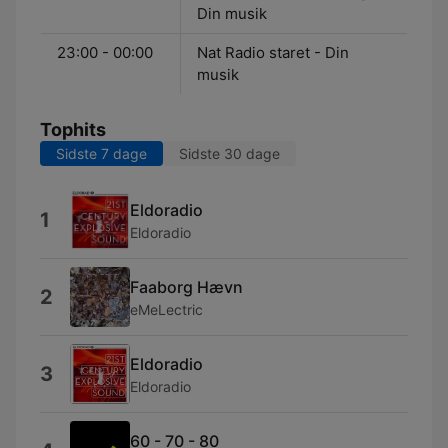
Din musik
23:00 - 00:00
Nat Radio staret - Din
musik
Tophits
Sidste 7 dage
Sidste 30 dage
Eldoradio
1
Eldoradio
Faaborg Hævn
2
eMeLectric
Eldoradio
3
Eldoradio
60 - 70 - 80