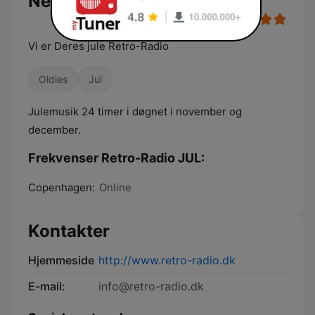
Netradio online
Vi er Deres jule Retro-Radio
Oldies
Jul
Julemusik 24 timer i døgnet i november og
december.
Frekvenser Retro-Radio JUL:
Copenhagen:
Online
Kontakter
Hjemmeside
http://www.retro-radio.dk
E-mail:
info@retro-radio.dk