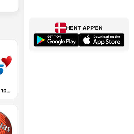
HENT APP'EN
KLVE K-Love 107.5 FM (US Only)