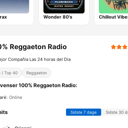
trax
Wonder 80's
Chillout Vibe
0% Reggaeton Radio
jor Compañia Las 24 horas del Dia
 / Top 40
Reggaeton
venser 100% Reggaeton Radio:
aré:
Online
its
Sidste 7 dage
Sidste 30 