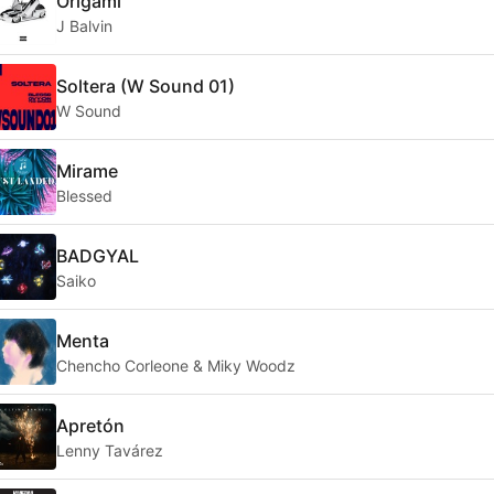
Origami
J Balvin
Soltera (W Sound 01)
W Sound
Mirame
Blessed
BADGYAL
Saiko
Menta
Chencho Corleone & Miky Woodz
Apretón
Lenny Tavárez