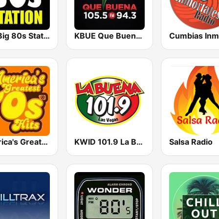
The Big 80s Station
KBUE Que Buena 105.5 / 94.3 FM (US Only)
America's Greatest 70s Hits
KWID 101.9 La Buena
Salsa Radio