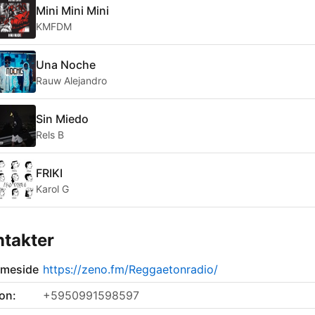
Mini Mini Mini
KMFDM
Una Noche
Rauw Alejandro
Sin Miedo
Rels B
FRIKI
Karol G
takter
meside
https://zeno.fm/Reggaetonradio/
on:
+5950991598597