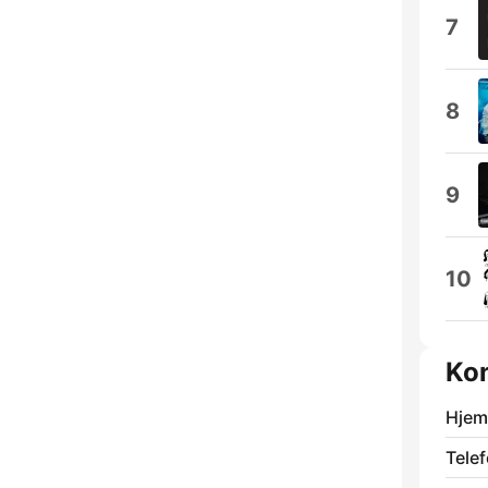
7
8
9
10
Kon
Hjem
Telef