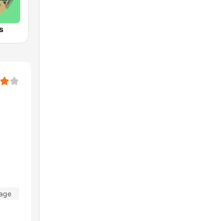
s
dage