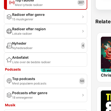
Top radioer
207
Mest lyttede radioer
Radioer efter genre
15 musikgenrer
Relate
Radioer efter region
Lokale radioer
Nyheder
4
Nyhedsradioer
Anbefalet
Liste over de bedste radioer
Podcasts
Chri
Top podcasts
50
Mest populære podcasts
Podcasts efter genre
18 emnegenrer
Musik