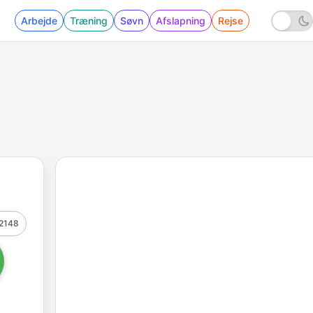
Arbejde
Træning
Søvn
Afslapning
Rejse
2148