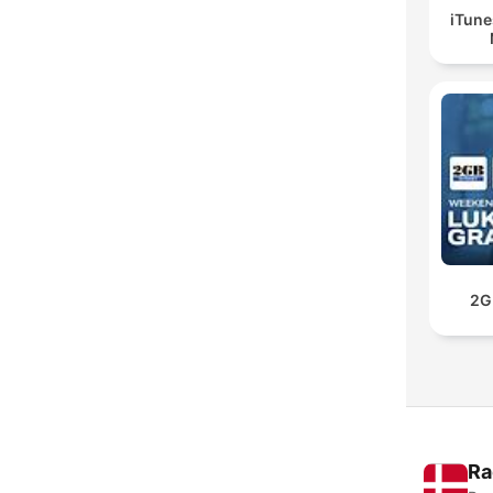
iTune
2G
Ra