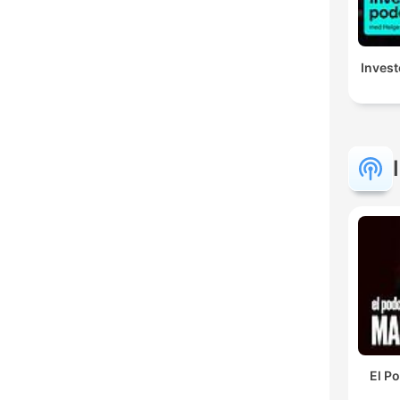
Inves
El P