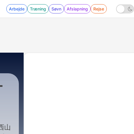
Arbejde
Træning
Søvn
Afslapning
Rejse
ー
西山