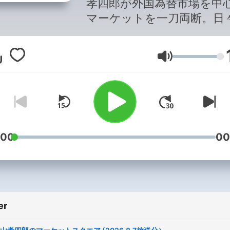
孝四郎が外国為替市場を中
マーケットを一刀両断。日
ーケットに接している西山
らではのリアリティのある
Lydstyrke
に要注目！
:00
00
er