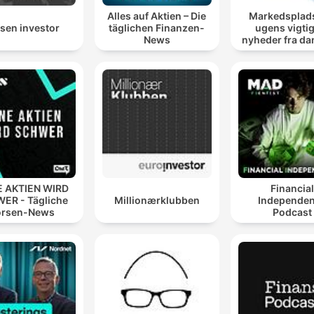
Alles auf Aktien – Die
Markedsplad
sen investor
täglichen Finanzen-
ugens vigti
News
nyheder fra da
international 
 AKTIEN WIRD
Financia
ER - Tägliche
Millionærklubben
Independe
örsen-News
Podcast