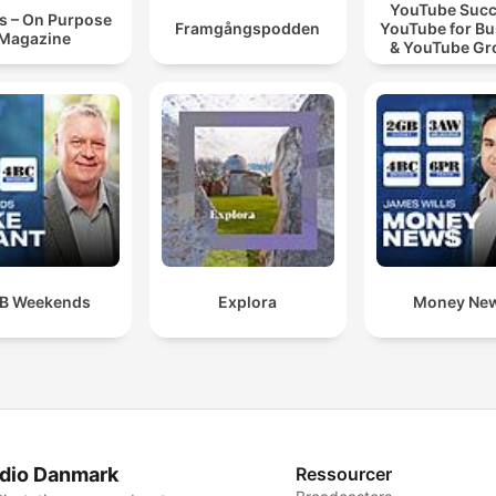
YouTube Succ
s – On Purpose
Framgångspodden
YouTube for Bu
Magazine
& YouTube Gr
Video Marke
B Weekends
Explora
Money Ne
dio Danmark
Ressourcer