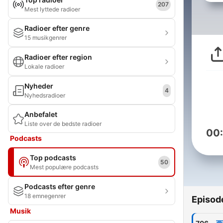
207
Mest lyttede radioer
Radioer efter genre
15 musikgenrer
Radioer efter region
Lokale radioer
Nyheder
4
Nyhedsradioer
Anbefalet
Liste over de bedste radioer
00
Podcasts
Top podcasts
50
Mest populære podcasts
Podcasts efter genre
18 emnegenrer
Episod
Musik