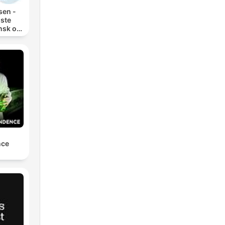
sen -
gste
nsk og
økonomi
l
nce