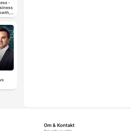
ess -
siness
owth,
ting
ws
Om & Kontakt