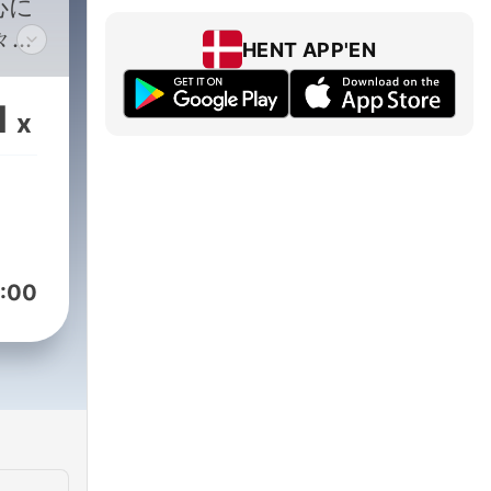
心に
々マ
HENT APP'EN
氏な
情報
1
x
:00