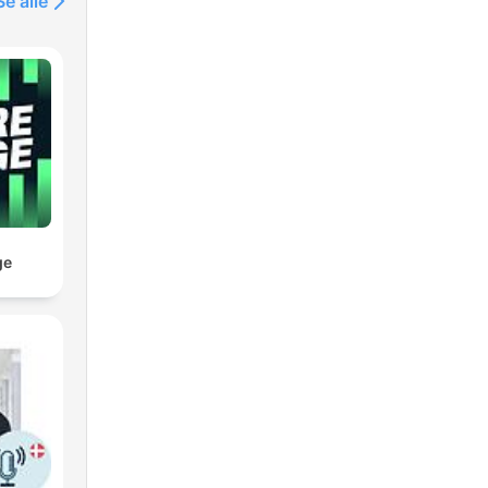
Se alle
ge