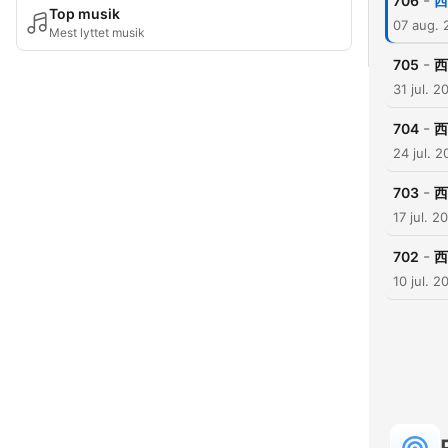
-
706
西
Top musik
07 aug. 
Mest lyttet musik
-
705
西
31 jul. 2
-
704
西
24 jul. 
-
703
西
17 jul. 2
-
702
西
10 jul. 2