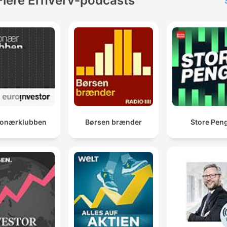
Flere Erhverv-podcasts
lionærklubben
Børsen brænder
Store Pen