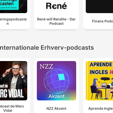
teringspodcaste
René will Rendite - Der
Finans Podc
n
Podcast
Internationale Erhverv-podcasts
odcast de Marc
NZZ Akzent
Aprende Ingle
Vidal