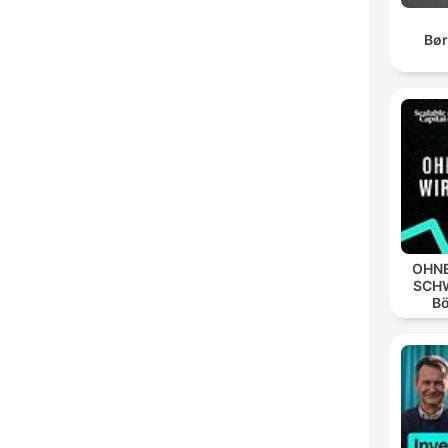
Bør
OHNE
SCHW
B