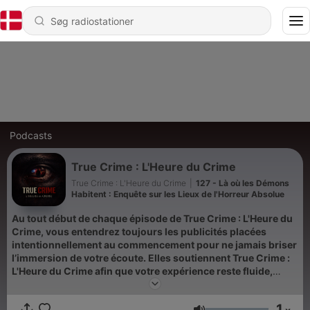
Podcasts
True Crime : L'Heure du Crime
True Crime : L'Heure du Crime
|
127 - Là où les Démons
Habitent : Enquête sur les Lieux de l'Horreur Absolue
Au tout début de chaque épisode de True Crime : L'Heure du
Crime, vous entendrez toujours les publicités placées
intentionnellement au commencement pour ne jamais briser
l’immersion de votre écoute. Elles soutiennent True Crime :
L'Heure du Crime afin que votre expérience reste fluide,
continue, presque intime… comme ces nuits où l’on écoute
une histoire dans le silence et où l’on sent que quelque
1