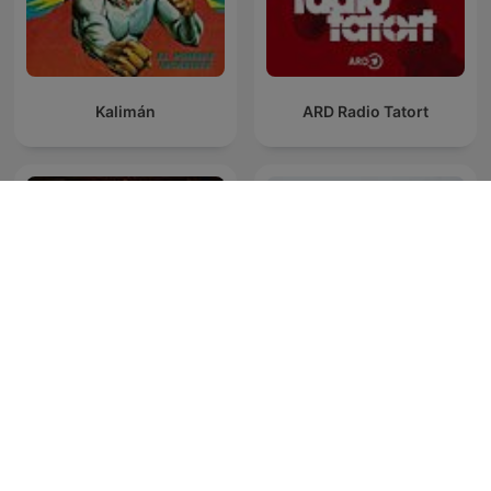
Kalimán
ARD Radio Tatort
Θέατρο με Αγγελή
Γεωργία, ραδιοφωνικά
Radyo Tiyatrosu Dinle
θεατρικά έργα