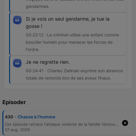
gendarmes.
Si je vois un seul gendarme, je tue la
gosse !
00:23:12 · Le criminel utilise une enfant comme
bouclier humain pour menacer les forces de
l'ordre.
Je ne regrette rien.
00:24:41 · Charles Zielinski exprime son absence
totale de remords lors de ses aveux finaux.
Episoder
-
430
Chasse à l’homme
Cet épisode retrace l'attaque violente de la famille Ventoux par deux hommes armés, un crime qui a coûté la vie au patriarche Paul Ventoux et entraîné le vol d'un coffre-fort. Malgré une enquête complexe marquée par des pistes anonymes, la résolution du mystère est liée à l'identification de Charles Zielinski. La traque de Zielinski s'est achevée dans le sang, débutant par l'assassinat du chef Lacaze lors d'une interpellation et se terminant par une prise d'otage. Après avoir menacé une enfant, le criminel a succombé à ses blessures, avouant ses crimes avec un cynisme total.
07 aug. 2026