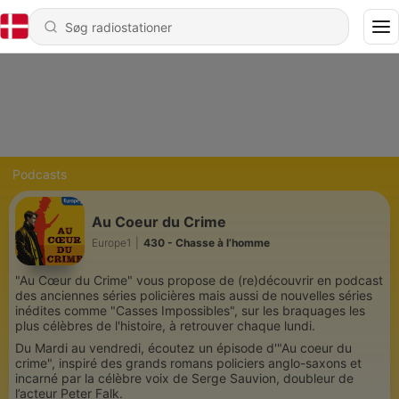
Podcasts
Au Coeur du Crime
Europe1
|
430 - Chasse à l’homme
"Au Cœur du Crime" vous propose de (re)découvrir en podcast
des anciennes séries policières mais aussi de nouvelles séries
inédites comme "Casses Impossibles", sur les braquages les
plus célèbres de l'histoire, à retrouver chaque lundi.
Du Mardi au vendredi, écoutez un épisode d'"Au coeur du
crime", inspiré des grands romans policiers anglo-saxons et
incarné par la célèbre voix de Serge Sauvion, doubleur de
l’acteur Peter Falk.