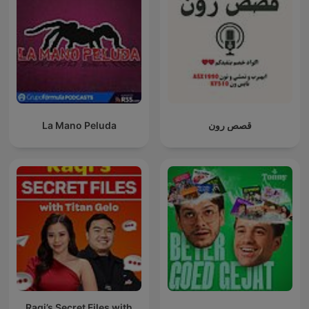
La Mano Peluda
قصص رون
Raqi’s Secret Files with