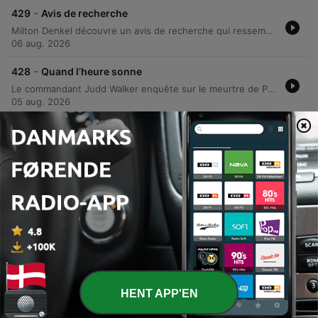
-
429
Avis de recherche
Milton Denkel découvre un avis de recherche qui ressemble étrangement au sien, réalisant qu'il s'agit de son cousin Gérard, un criminel recherché. Après avoir perdu son emploi au motel, Milton décide de partir pour Stamford avec un revolver afin de retrouver son ancien amour, Milti Davis. Dans un bar sordide, Milton est confronté à une femme qui le prend pour Gérard et lui révèle que son identité semble avoir été effacée par une mise en scène macabre. Face à la disparition de son propre nom, Milton décide de quitter les lieux pour entamer une nouvelle vie.
06 aug. 2026
-
428
Quand l’heure sonne
Le commandant Judd Walker enquête sur le meurtre de Peter Russell, un vieil homme retrouvé assassiné dans son bungalow. Après avoir découvert une empreinte de chaussure et confronté les héritiers, Judd utilise une manipulation de l'heure d'une pendule pour briser l'alibi de Duane Fischer. Lors d'un interrogatoire tendu, le sergent Judd démontre que le mécanisme de sonnerie a trahi la tentative de falsification du suspect. Acculé par les preuves matérielles et la faille technique, Fischer finit par avouer avoir étranglé son oncle lors d'une dispute.
05 aug. 2026
-
427
Adieu mémoire
Robert Ballard, souffrant d'amnésie, tente de retrouver son identité et sa fortune sous la surveillance de son homme d'affaires, Martin. Après découvrir que son valet Francis détient un secret compromettant sur un meurtre passé, Robert met en place un plan machiavélique pour éliminer le témoin. Le récit suit l'empoisonnement de Francis et la tentative de fuite du narrateur, interrompue par un contrôle de police. La découverte d'une lettre de rupture de sa femme Sophie provoque alors le retour soudain de sa mémoire, révélant une machination complexe impliquant chantage et manipulation.
04 aug. 2026
-
426
Comme une autre vie
L'histoire suit Howard Jordan, un homme qui mène une double vie sous l'identité de Dan Baker pour échapper à la routine de son mariage. Après avoir découvert que sa femme Caroline a un amant, il sombre dans une rage meurtrière et décide de planifier sa vengeance. Howard utilise sa fausse identité pour attirer Caroline dans un appartement afin de l'étrangler. Il tente ensuite de détourner les soupçons en appelant la police pour signaler sa disparition, mais l'enquête finit par révéler le corps et confronter Howard à sa propre mise en scène.
03 aug. 2026
Vis flere episoder
HENT APP'EN