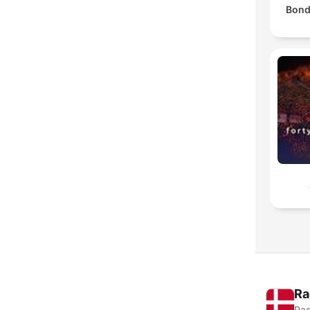
Bond
Ra
Rad