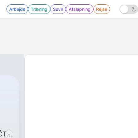
Arbejde
Træning
Søvn
Afslapning
Rejse
ČT.