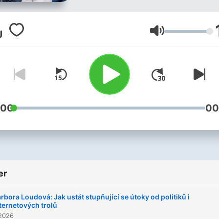
Moderují Adéla Paclíková,
Barbora Loudová, Jan Mol
a Jevhenija Vachničenko.
Lydstyrke
:00
00
er
rbora Loudová: Jak ustát stupňující se útoky od politiků i
ternetových trolů
 2026