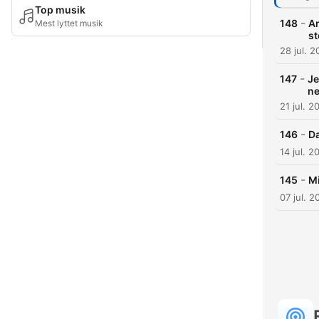
Top musik
-
148
An
Mest lyttet musik
st
28 jul. 
-
147
Je
ne
21 jul. 2
-
146
Da
14 jul. 2
-
145
Mi
07 jul. 2