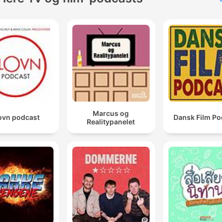
Marcus og
ovn podcast
Dansk Film Po
Realitypanelet