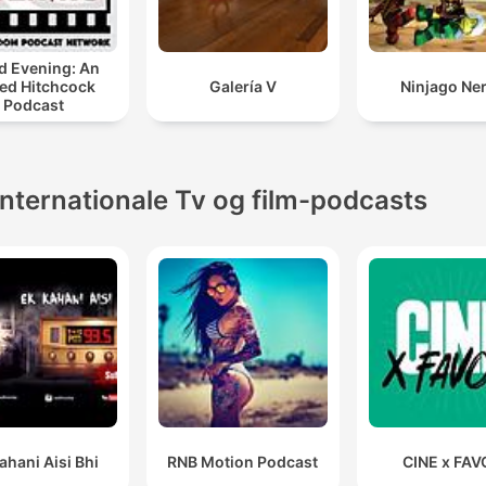
 Evening: An
red Hitchcock
Galería V
Ninjago Ne
Podcast
Internationale Tv og film-podcasts
ahani Aisi Bhi
RNB Motion Podcast
CINE x FAV