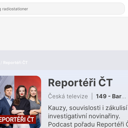
Reportéři ČT
Reportéři ČT
Česká televize
|
149 - Barbora Loudová: Jak ustát stupňující se útoky od politiků i internetových trolů
Kauzy, souvislosti i zákulisí
investigativní novinařiny.
Podcast pořadu Reportéři 