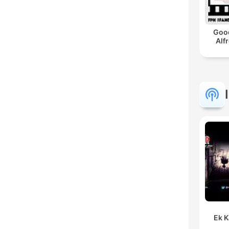
Good
Alf
Ek K