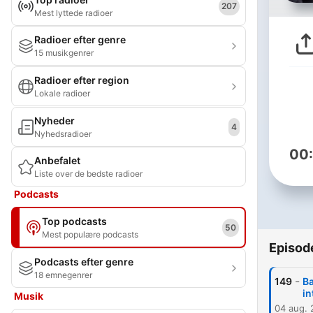
207
Mest lyttede radioer
Radioer efter genre
15 musikgenrer
Radioer efter region
Lokale radioer
Nyheder
4
Nyhedsradioer
00
Anbefalet
Liste over de bedste radioer
Podcasts
Top podcasts
50
Mest populære podcasts
Episod
Podcasts efter genre
18 emnegenrer
-
149
Ba
in
Musik
04 aug.