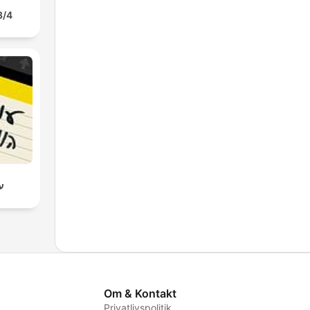
3/4
ענ
Om & Kontakt
Privatlivspolitik