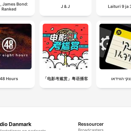
, James Bond:
J & J
Laituri 9 ja 
Ranked
48 Hours
「电影考尴赏」粤语播客
קי הווידאו
dio Danmark
Ressourcer
Broadcasters
iostationer og podcasts