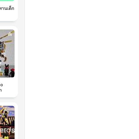
ิทานเด็ก
go
n