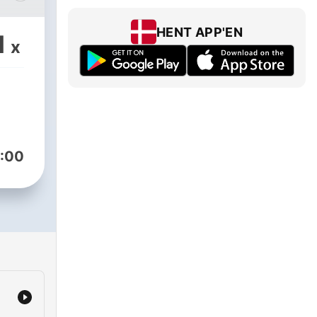
áček
HENT APP'EN
1
x
:00