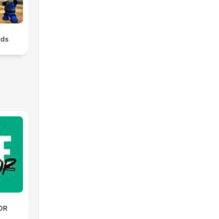
rds
OR