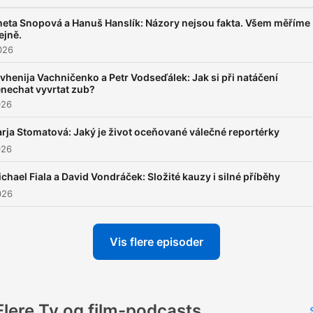
eta Snopová a Hanuš Hanslík: Názory nejsou fakta. Všem měříme
ejně.
2026
vhenija Vachničenko a Petr Vodseďálek: Jak si při natáčení
nechat vyvrtat zub?
026
rja Stomatová: Jaký je život oceňované válečné reportérky
026
chael Fiala a David Vondráček: Složité kauzy i silné příběhy
026
Vis flere episoder
Flere Tv og film-podcasts