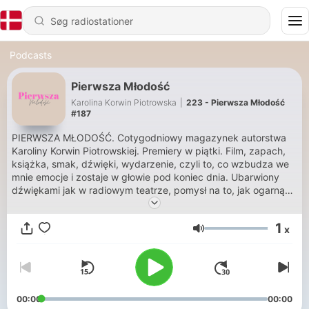
Podcasts
Pierwsza Młodość
Karolina Korwin Piotrowska
|
223 - Pierwsza Młodość
#187
PIERWSZA MŁODOŚĆ. Cotygodniowy magazynek autorstwa
Karoliny Korwin Piotrowskiej. Premiery w piątki. Film, zapach,
książka, smak, dźwięki, wydarzenie, czyli to, co wzbudza we
mnie emocje i zostaje w głowie pod koniec dnia. Ubarwiony
dźwiękami jak w radiowym teatrze, pomysł na to, jak ogarnąć
rzeczywistość. https://patronite.pl/karolinakp
1
x
Lydstyrke
00:00
00:00