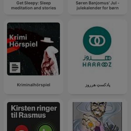
Get Sleepy: Sleep
Søren Banjomus' Jul -
meditation and stories
julekalender for børn
Kriminalhörspiel
پادکستِ هرروز