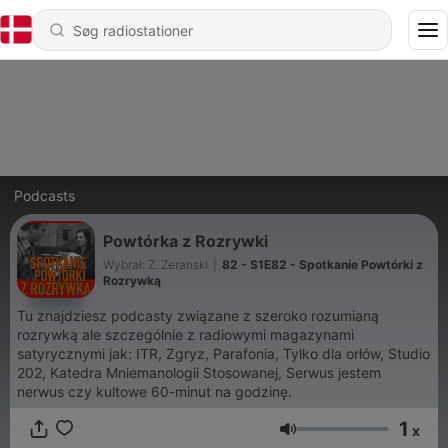
Podcasts
Powtórka z Rozrywki
Wybrał: Z. Zeranski
|
82 - S1E82 - Spotkanie Powtórki z
Rozrywką
Tu znajdziesz podcasty związane z szeroko rozumianą
rozrywką ale szczególnie z radiowymi magazynami
satyrycznymi jak: ITR, Zgryz, Parafonia, Tylko dla orłów, Studio
202, Katedra Mniemanologii Stosowanej, Serwus jestem
nerwus czy kultowe 60-minut na godzinę.
1
x
Lydstyrke