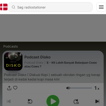
Podcasts
Podcast Disko
Podcast Disko
|
8 - #8 Lebih Banyak Belanjaan Cewe
atau Cowo ?
Podcast Disko ( Diskusi Kopi ) sebuah obrolan ringan yg kerap
terjadi di kedai kedai kopi masa kini
1
x
Lydstyrke