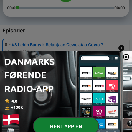
00:00
00:00
Episoder
-
8
#8 Lebih Banyak Belanjaan Cewe atau Cowo ?
03 nov. 2020
-
7
#7 Kami Kangen Nonton Konser
19 okt. 2020
-
6
#6 Gita Cinta Masa Muda
12 okt. 2020
-
5
#5 siCILAKA
08 okt. 2020
-
4
#4 Kami juga pernah insecure
HENT APP'EN
03 okt. 2020