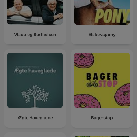
Vlado og Berthelsen
Elskovspony
Ægte Haveglæde
Bagerstop