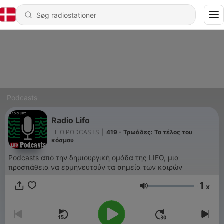
Podcasts
Radio Lifo
LIFO PODCASTS
|
419 - Τρωάδες: Το τέλος του
κόσμου
Podcasts από την δημιουργική ομάδα της LIFO, μια
προσπάθεια να ερμηνευτούν τα σημεία των καιρών
1
x
Lydstyrke