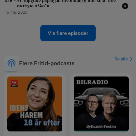
-
415
«Υπάρχουν μέρες με τον διαβήτη που λέω “δεν
αντέχω άλλο”»
15 maj 2026
Vis flere episoder
Se alle
Flere Fritid-podcasts