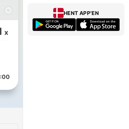
HENT APP'EN
الرا
1
x
عن
لتف
:00
ك
ع