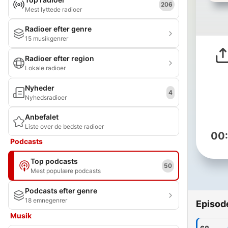
206
Mest lyttede radioer
Radioer efter genre
15 musikgenrer
Radioer efter region
Lokale radioer
Nyheder
4
Nyhedsradioer
Anbefalet
Liste over de bedste radioer
00
Podcasts
Top podcasts
50
Mest populære podcasts
Podcasts efter genre
18 emnegenrer
Episod
Musik