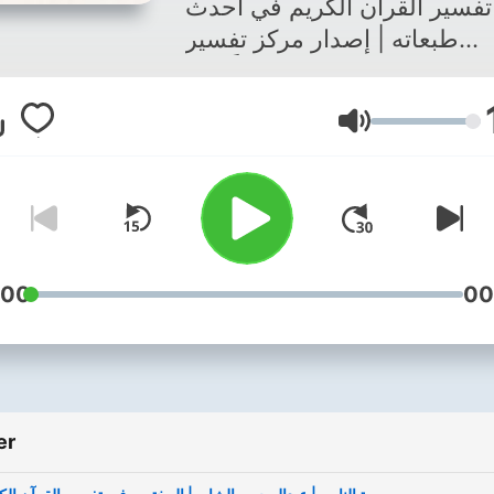
تفسير القرآن الكريم في أحدث
طبعاته | إصدار مركز تفسير
للدراسات القرآنية ليكون عوناً لكل
غبين في استماع الكتاب، ورافداً
Lydstyrke
لقراءته ودراسته في المعاهد
والمدارس :تلاوة الآيات برواية حفص
 عاصم، بصوت المقرئ الشيخ
صابر عبدالحكم :قراءة صوتية
سير جميع السور بصوت الأستاذ
عبدالرحمن الشايع تم تسجيل كتاب
:00
00
المختصر بدعم من أوقاف نورة
الملاحي جزاهم الله خيراً كما تم
تسجيل المصحف بدعم ورعاية
ريمة من برنامج عبدالرحمن بن
er
بدالله الموسى لخدمة المجتمع
جزاهم الله خيراً جميع الحقوق