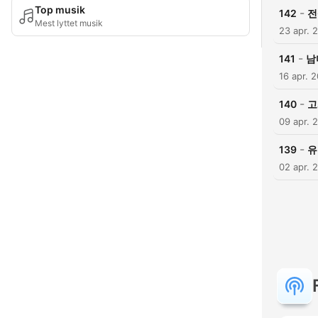
Top musik
-
142
전
Mest lyttet musik
23 apr. 
-
141
남
16 apr. 
-
140
고
09 apr. 
-
139
유
02 apr. 