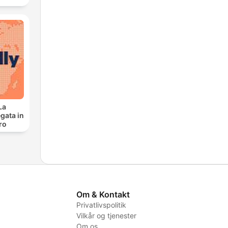
La
gata in
ro
Om & Kontakt
Privatlivspolitik
Vilkår og tjenester
Om os