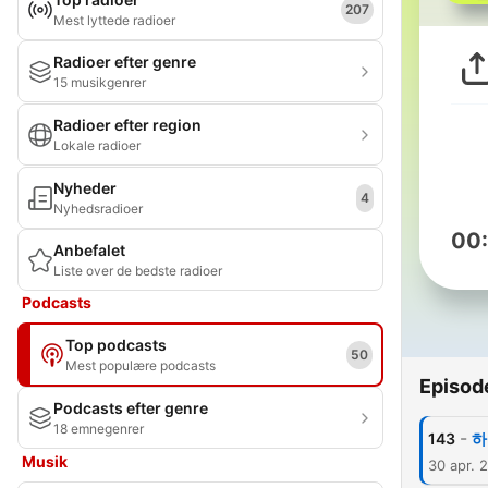
207
Mest lyttede radioer
Radioer efter genre
15 musikgenrer
Radioer efter region
Lokale radioer
Nyheder
4
Nyhedsradioer
00
Anbefalet
Liste over de bedste radioer
Podcasts
Top podcasts
50
Mest populære podcasts
Episod
Podcasts efter genre
18 emnegenrer
-
143
하
Musik
30 apr. 