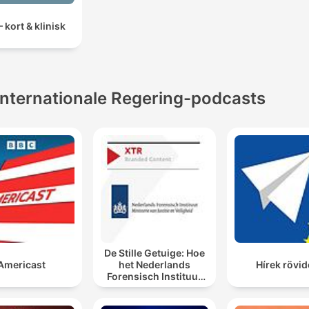
 kort & klinisk
Internationale Regering-podcasts
De Stille Getuige: Hoe
Americast
het Nederlands
Hírek rövi
Forensisch Instituut
sporen laat spreken