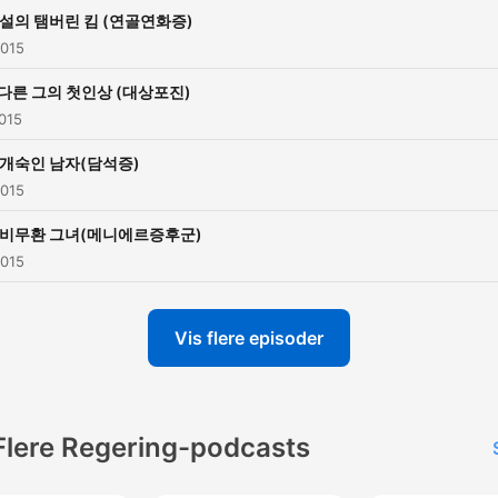
설의 탬버린 킴 (연골연화증)
2015
다른 그의 첫인상 (대상포진)
2015
개숙인 남자(담석증)
2015
비무환 그녀(메니에르증후군)
2015
Vis flere episoder
Flere Regering-podcasts