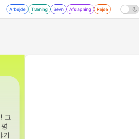
Arbejde
Træning
Søvn
Afslapning
Rejse
! 그
심평
야기