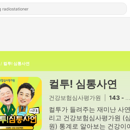
컬투! 심통사연
컬투! 심통사연
건강보험심사평가원
|
143 - 하얀 세상 (비문증)
컬투가 들려주는 재미난 사연
리고 건강보험심사평가원 (
원) 통계로 알아보는 건강이