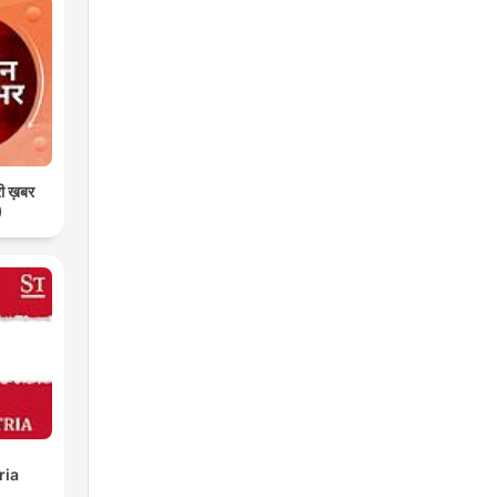
री ख़बर
)
ria