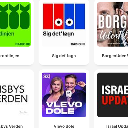
rontlinjen
Sig det' løgn
BorgenUdenFi
sbys Verden
Vlevo dole
Israel Upd