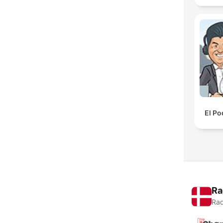
El Po
Ra
Rad