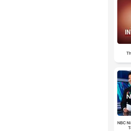
Th
NBC Ni
T