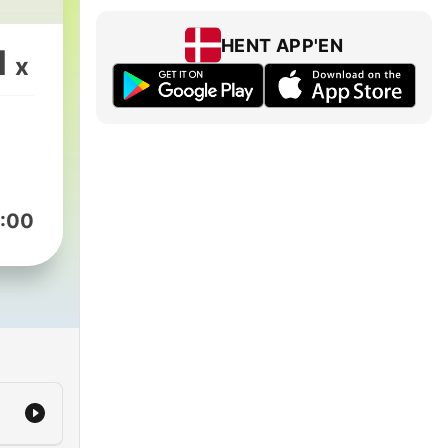
HENT APP'EN
1
x
:00