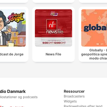
Globally - 
dcast de Jorge
News File
geopolitica spie
modo chia
dio Danmark
Ressourcer
Broadcasters
iostationer og podcasts
Widgets
Radiowebsites efter land