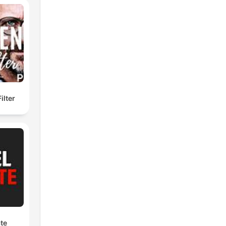
lter
ate