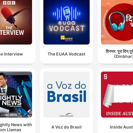
दिनभर: पूरा दिन,पू
e Interview
The EUAA Vodcast
(Dinbhar
ghtly News with
A Voz do Brasil
Inside Aust
om Llamas