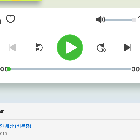
Lydstyrke
:00
00
er
얀 세상 (비문증)
2015