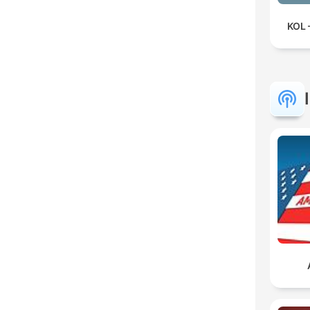
KOL –