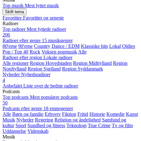
Top musik
Mest lyttet musik
Skift tema
Favoritter
Favoritter og seneste
Radioer
Top radioer
Mest lyttede radioer
206
Radioer efter genre
15 musikgenrer
80'erne
90'erne
Country
Dance / EDM
Klassiske hits
Lokal
Oldies
Pop / Top 40
Rock
Voksen popmusik
Alle
Radioer efter region
Lokale radioer
Alle regioner
Region Hovedstaden
Region Midtjylland
Region
Nordjylland
Region Sjælland
Region Syddanmark
Nyheder
Nyhedsradioer
4
Anbefalet
Liste over de bedste radioer
Podcasts
Top podcasts
Mest populære podcasts
50
Podcasts efter genre
18 emnegenrer
Alle
Børn og familie
Erhverv
Fiktion
Fritid
Historie
Komedie
Kunst
Musik
Nyheder
Regering
Religion og åndelighed
Samfund og
kultur
Sport
Sundhed og fitness
Teknologi
True Crime
Tv og film
Uddannelse
Videnskab
Musik