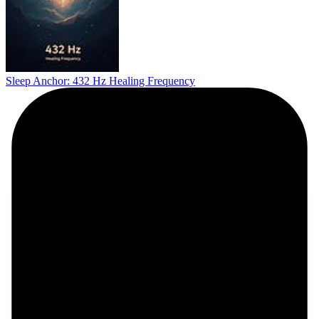
Sleep Anchor: 432 Hz Healing Frequency