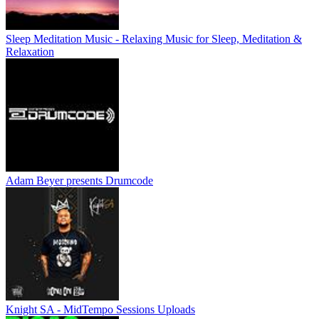
Sleep Meditation Music - Relaxing Music for Sleep, Meditation &
Relaxation
Adam Beyer presents Drumcode
Knight SA - MidTempo Sessions Uploads