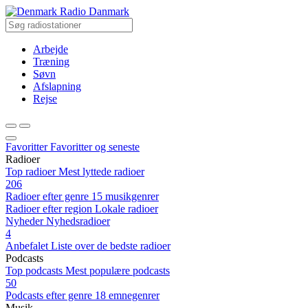
Radio Danmark
Arbejde
Træning
Søvn
Afslapning
Rejse
Favoritter
Favoritter og seneste
Radioer
Top radioer
Mest lyttede radioer
206
Radioer efter genre
15 musikgenrer
Radioer efter region
Lokale radioer
Nyheder
Nyhedsradioer
4
Anbefalet
Liste over de bedste radioer
Podcasts
Top podcasts
Mest populære podcasts
50
Podcasts efter genre
18 emnegenrer
Musik