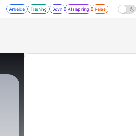
Arbejde
Træning
Søvn
Afslapning
Rejse