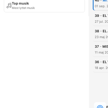
-
40
MI
Top musik
01 sep. 
Mest lyttet musik
-
39
EL
27 jul. 2
-
38
EL
23 maj 2
-
37
MI
11 maj 2
-
36
EL
18 apr. 