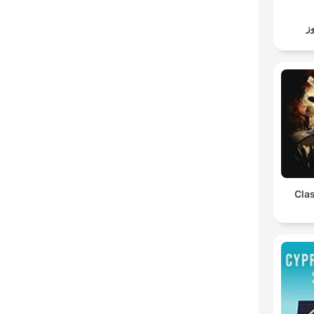
ز
Clas