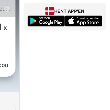
todo
HENT APP'EN
s,
1
x
o
 la
$: -
:00
ypalme/hifistudio
istoriascreepy