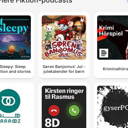
Flere Fiktion-podcasts
Sleepy: Sleep
Søren Banjomus' Jul -
Kriminalhörs
tion and stories
julekalender for børn