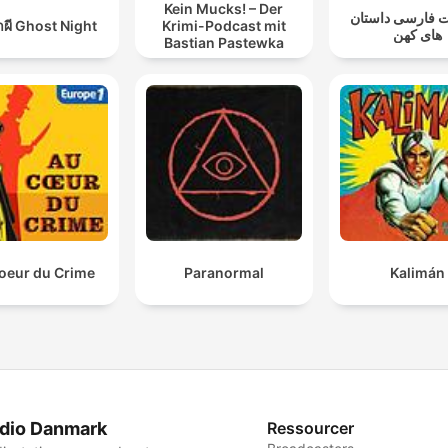
Kein Mucks! – Der
 فارسی داستان
าผี Ghost Night
Krimi-Podcast mit
های کهن
Bastian Pastewka
oeur du Crime
Paranormal
Kalimán
dio Danmark
Ressourcer