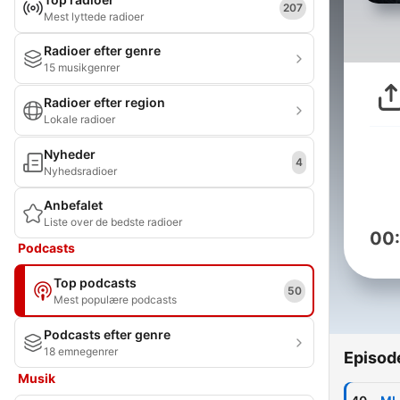
207
Mest lyttede radioer
Radioer efter genre
15 musikgenrer
Radioer efter region
Lokale radioer
Nyheder
4
Nyhedsradioer
Anbefalet
Liste over de bedste radioer
00
Podcasts
Top podcasts
50
Mest populære podcasts
Podcasts efter genre
18 emnegenrer
Episod
Musik