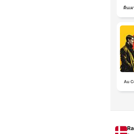
คืนเผ
Au C
Ra