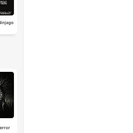
Ninjago
error