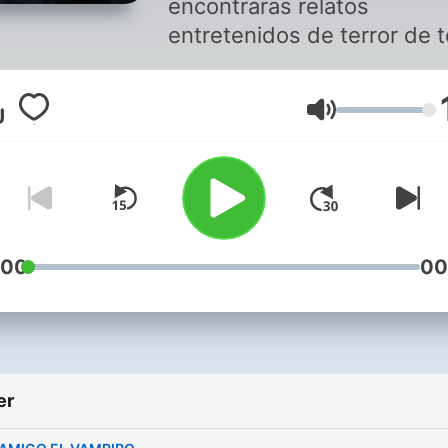
encontraras relatos
entretenidos de terror de 
tipo... fantasmas, demonio
brujas, criaturas extrañas,
Lydstyrke
asesinos, creepypastas y l
mas terrorífico "historias de
vida real"...¿Te atreves a
escucharlas? $i lo de$ea$
puede$ apoyar $$$ a e$te
canal en lo$ $iguiente$ link
:00
00
https://www.paypal.com/pa
-
https://www.patreon.com/h
¡Muchas gracias por tu
er
donativo!