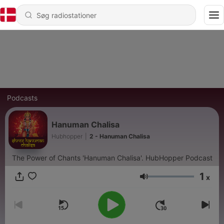
Podcasts
Hanuman Chalisa
Hubhopper
|
2 - Hanuman Chalisa
The Power of Chants 'Hanuman Chalisa'. HubHopper Podcast
1
x
Lydstyrke