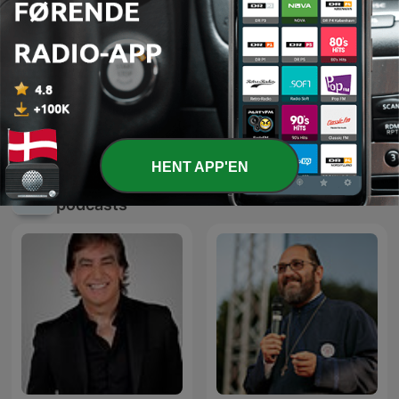
Gurbani Santhiya Guru
Bibelen Leth fortalt
Granth Sahib G
HENT APP'EN
Internationale Religion og åndelighed-
podcasts