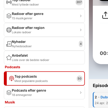
207
Mest lyttede radioer
Radioer efter genre
15 musikgenrer
Radioer efter region
Lokale radioer
Nyheder
4
Nyhedsradioer
00
Anbefalet
Liste over de bedste radioer
Podcasts
Top podcasts
50
Mest populære podcasts
Episod
Podcasts efter genre
18 emnegenrer
-
2
Dub
Musik
24 apr. 