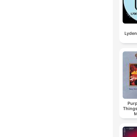
Lyden
Purp
Things
M