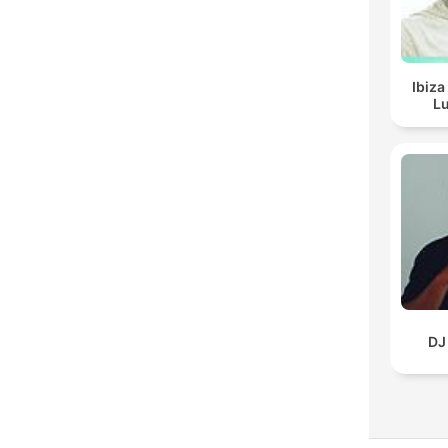
Ibiza
Lu
DJ