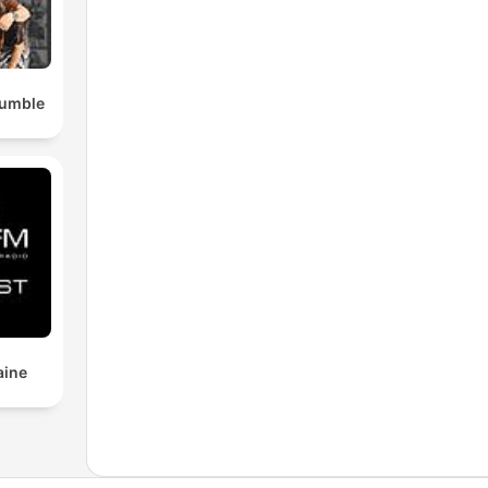
Rumble
aine