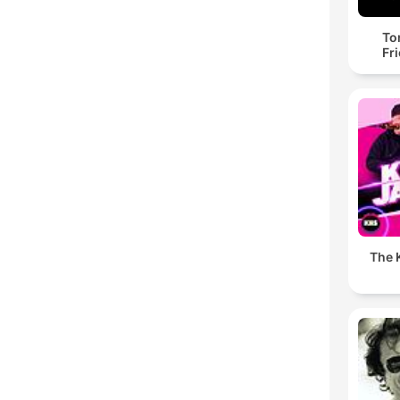
To
Fr
The K