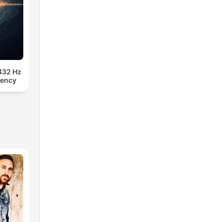
432 Hz
uency