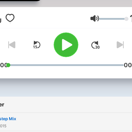
Lydstyrke
:00
00
er
step Mix
2015