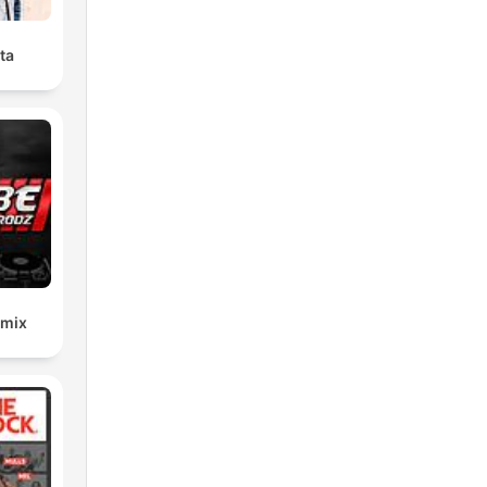
ta
emix