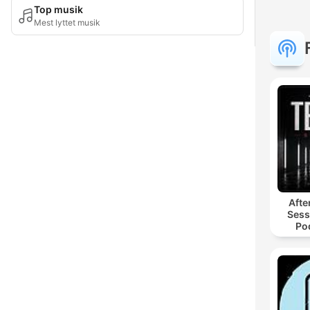
Top musik
Mest lyttet musik
Afte
Sess
Po
Hyp