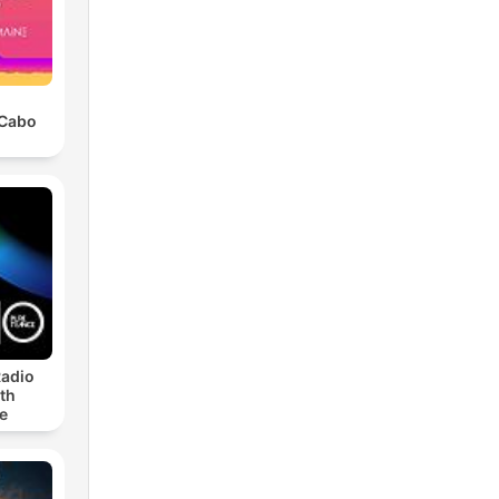
 Cabo
Radio
th
e