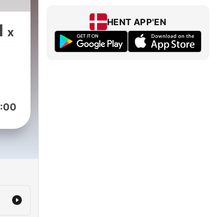
HENT APP'EN
1
x
:00