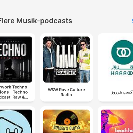
Flere Musik-podcasts
rwork Techno
W&W Rave Culture
ions – Techno
دکستِ هرروز
Radio
dcast, Raw &
notic Techno
Mixes