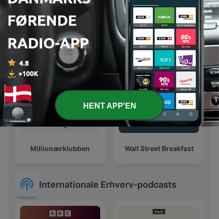
René will Rendite - Der
Investeringspodcasten
Podcast
HENT APP'EN
Millionærklubben
Wall Street Breakfast
Internationale Erhverv-podcasts