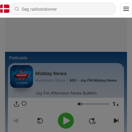
Podcasts
Midday News
Multimedia Ghana
|
602 - Joy FM Midday News
Joy Fm Afternoon News Bulletin
1
x
Lydstyrke