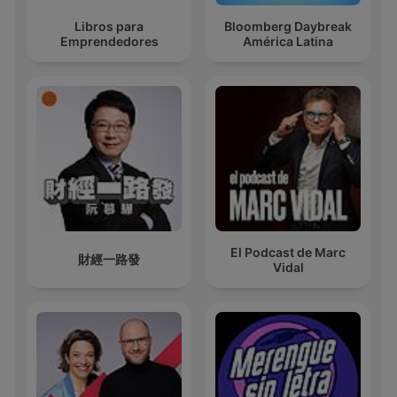
Libros para
Bloomberg Daybreak
Emprendedores
América Latina
El Podcast de Marc
財經一路發
Vidal