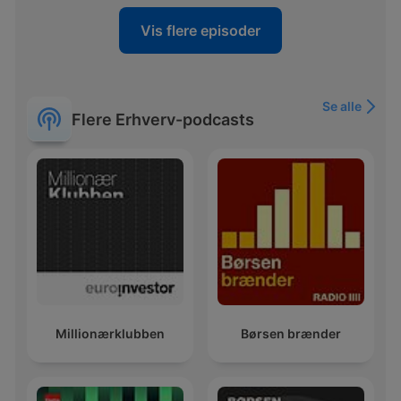
Vis flere episoder
Se alle
Flere Erhverv-podcasts
Millionærklubben
Børsen brænder