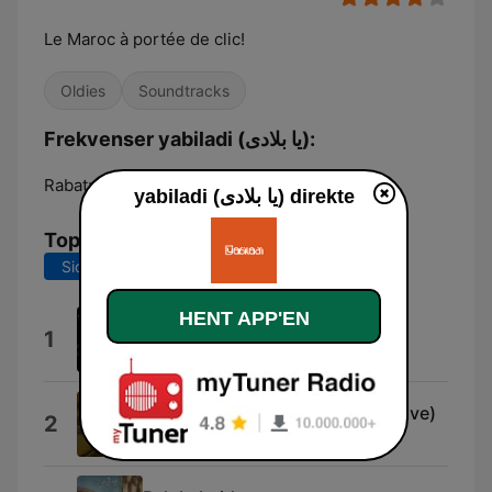
Le Maroc à portée de clic!
Oldies
Soundtracks
Frekvenser yabiladi (يا بلادى):
Rabat:
Online
yabiladi (يا بلادى) direkte
Tophits
Sidste 7 dage
Sidste 30 dage
HENT APP'EN
Zan9a Flow
1
Y7y
Soirée avec Nass El Ghiwane (Live)
2
Nass El Ghiwane