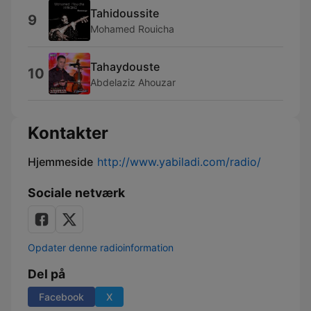
Tahidoussite
9
Mohamed Rouicha
Tahaydouste
10
Abdelaziz Ahouzar
Kontakter
Hjemmeside
http://www.yabiladi.com/radio/
Sociale netværk
Opdater denne radioinformation
Del på
Facebook
X