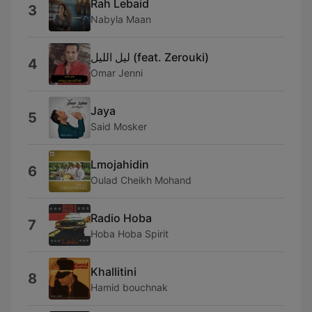
Rah Lebaid
3
Nabyla Maan
ليل الليل (feat. Zerouki)
4
Omar Jenni
Jaya
5
Said Mosker
Lmojahidin
6
Oulad Cheikh Mohand
Radio Hoba
7
Hoba Hoba Spirit
Khallitini
8
Hamid bouchnak