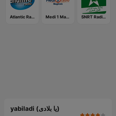
SNRT Radio Idaat Mohammed Assadiss (السادسة)
Medi 1 Maghreb (ميدى1 مغرب)
Atlantic Radio (أتلانتيك راديو)
yabiladi (يا بلادى)