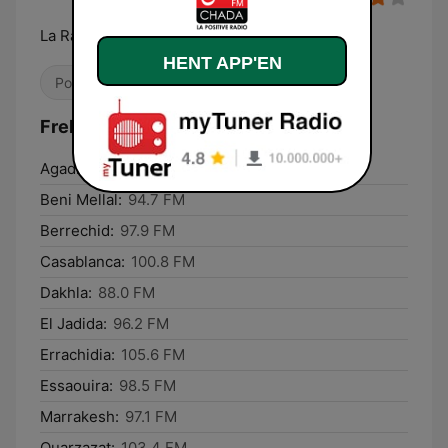
La Radio que j'adore
HENT APP'EN
Pop / Top 40
Lokal
Soundtracks
Frekvenser Chada FM (شدى فم):
Agadir:
103.7 FM
Beni Mellal:
94.7 FM
Berrechid:
97.9 FM
Casablanca:
100.8 FM
Dakhla:
88.0 FM
El Jadida:
96.2 FM
Errachidia:
105.6 FM
Essaouira:
98.5 FM
Marrakesh:
97.1 FM
Ouarzazat:
103.4 FM