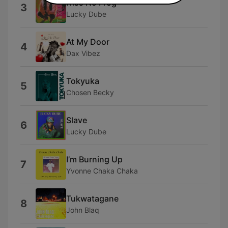
Kiss No Frog
3
Lucky Dube
At My Door
4
Dax Vibez
Tokyuka
5
Chosen Becky
Slave
6
Lucky Dube
I’m Burning Up
7
Yvonne Chaka Chaka
Tukwatagane
8
John Blaq