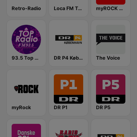
Retro-Radio
Loca FM Trance
myROCK Legends of Rock
93.5 Top Radio FM
DR P4 København
The Voice
myRock
DR P1
DR P5