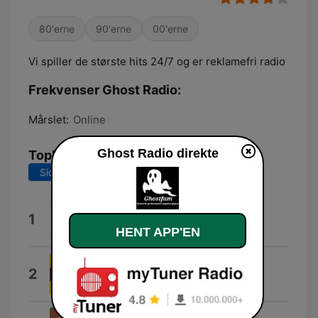
80'erne
90'erne
00'erne
Vi spiller de største hits 24/7 og er reklamefri radio
Frekvenser Ghost Radio:
Mårslet:
Online
Ghost Radio direkte
Tophits
Sidste 7 dage
Sidste 30 dage
Soraye
1
Eddy Kenzo
HENT APP'EN
Tewekweka
2
Joshua Baraka