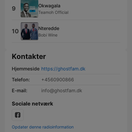
Okwagala
9
Teamoh Official
Nteredde
10
Bobi Wine
Kontakter
Hjemmeside
https://ghostfam.dk
Telefon:
+4560900866
E-mail:
info@ghostfam.dk
Sociale netværk
Opdater denne radioinformation