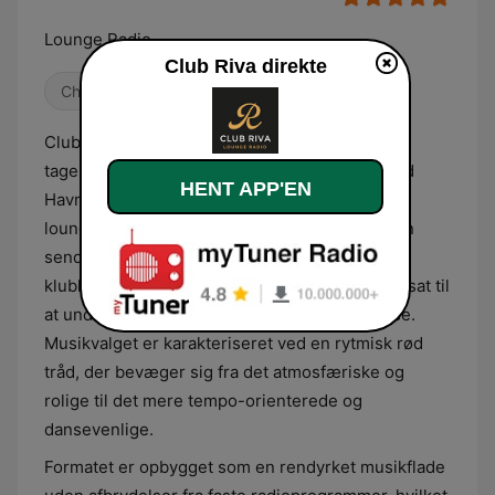
Lounge Radio
Club Riva direkte
Chillout
Club Riva præsenterer en musikalsk profil, der
tager udgangspunkt i atmosfæren fra Rungsted
HENT APP'EN
Havn, hvor indholdet skifter mellem afslappet
lounge og energisk natklubstemning. Stationen
sender en blanding af moderne house, tidløse
klubklassikere og aktuelle hits, der er sammensat til
at understøtte en eksklusiv og social oplevelse.
Musikvalget er karakteriseret ved en rytmisk rød
tråd, der bevæger sig fra det atmosfæriske og
rolige til det mere tempo-orienterede og
dansevenlige.
Formatet er opbygget som en rendyrket musikflade