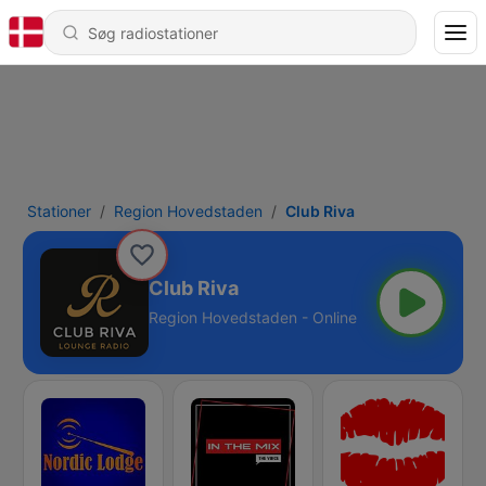
Stationer
Region Hovedstaden
Club Riva
Club Riva
Region Hovedstaden - Online