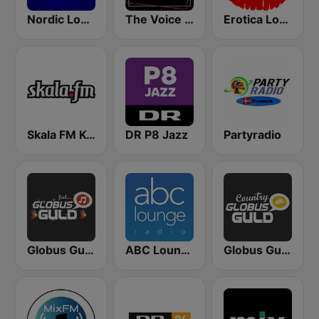
Nordic Lodge Copenhagen
The Voice In The Mix
Erotica Lounge
Skala FM Kolding
DR P8 Jazz
Partyradio
Globus Guld Jul
ABC Lounge Jazz
Globus Guld Country